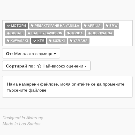
МОТОРИ
РЕДАКТИРАНЕ НА VANILLA
APRILIA
BMW
DUCATI
HARLEY DAVIDSON
HONDA
HUSQVARNA
KAWASAKI
KTM
SUZUKI
YAMAHA
От:
Миналата седмица
Сортирай по:
Най-високо оценени
Няма намерени файлове, моля опитайте се да промените
търсените файлове.
Designed in Alderney
Made in Los Santos