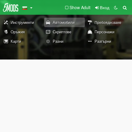
Show Adult
Вход
Инструменти
Автомобили
Пребоядисване
Оръжия
Скриптове
Персонажи
Карти
Разни
Разгърни