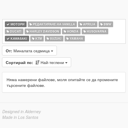
МОТОРИ
РЕДАКТИРАНЕ НА VANILLA
APRILIA
BMW
DUCATI
HARLEY DAVIDSON
HONDA
HUSQVARNA
KAWASAKI
KTM
SUZUKI
YAMAHA
От:
Миналата седмица
Сортирай по:
Най-теглени
Няма намерени файлове, моля опитайте се да промените
търсените файлове.
Designed in Alderney
Made in Los Santos