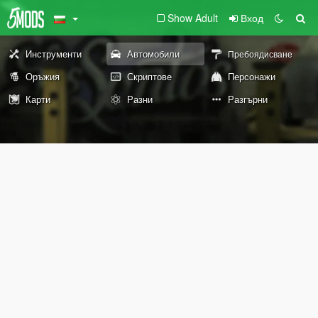
Show Adult
Вход
Инструменти
Автомобили
Пребоядисване
Оръжия
Скриптове
Персонажи
Карти
Разни
Разгърни