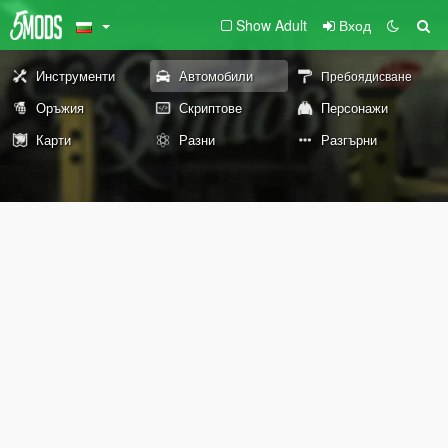
Show Adult
Вход
Инструменти
Автомобили
Пребоядисване
Оръжия
Скриптове
Персонажи
Карти
Разни
Разгърни