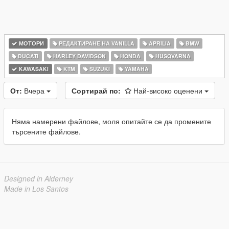
МОТОРИ
РЕДАКТИРАНЕ НА VANILLA
APRILIA
BMW
DUCATI
HARLEY DAVIDSON
HONDA
HUSQVARNA
KAWASAKI
KTM
SUZUKI
YAMAHA
От:
Вчера
Сортирай по:
Най-високо оценени
Няма намерени файлове, моля опитайте се да промените
търсените файлове.
Designed in Alderney
Made in Los Santos