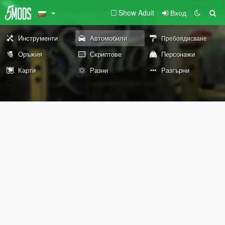
Show Adult
Вход
Инструменти
Автомобили
Пребоядисване
Оръжия
Скриптове
Персонажи
Карти
Разни
Разгърни