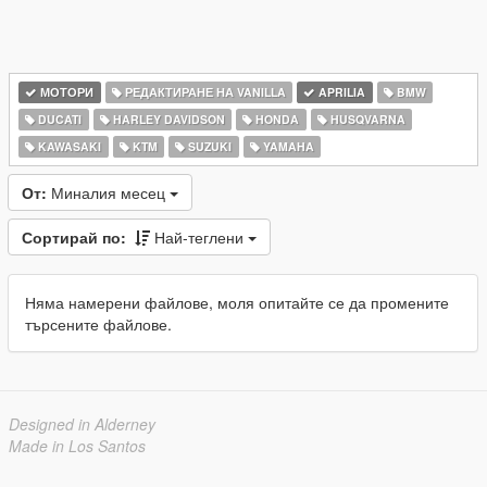
МОТОРИ
РЕДАКТИРАНЕ НА VANILLA
APRILIA
BMW
DUCATI
HARLEY DAVIDSON
HONDA
HUSQVARNA
KAWASAKI
KTM
SUZUKI
YAMAHA
От:
Миналия месец
Сортирай по:
Най-теглени
Няма намерени файлове, моля опитайте се да промените
търсените файлове.
Designed in Alderney
Made in Los Santos