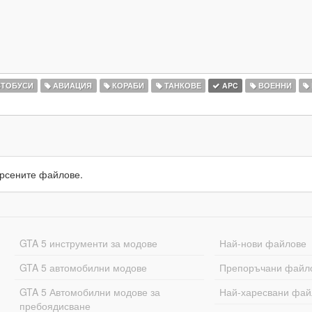
ТОБУСИ
АВИАЦИЯ
КОРАБИ
ТАНКОВЕ
APC
ВОЕННИ
рсените файлове.
GTA 5 инструменти за модове
Най-нови файлове
GTA 5 автомобилни модове
Препоръчани файл
GTA 5 Автомобилни модове за
Най-харесвани фай
пребоядисване