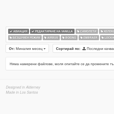
АВИАЦИЯ
РЕДАКТИРАНЕ НА VANILLA
САМОЛЕТИ
ХЕЛЕК
БЕЗШУМЕН РЕЖИМ
AIRBUS
BOEING
EMBRAER
LOCKH
От:
Миналия месец
Сортирай по:
Последни качв
Няма намерени файлове, моля опитайте се да промените тъ
Designed in Alderney
Made in Los Santos