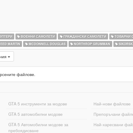
ОПТЕРИ
ВОЕННИ САМОЛЕТИ
ГРАЖДАНСКИ САМОЛЕТИ
ТОВАРНИ 
EED MARTIN
MCDONNELL DOUGLAS
NORTHROP GRUMMAN
SIKORSK
ания
рсените файлове.
GTA 5 инструменти за модове
Най-нови файлове
GTA 5 автомобилни модове
Препоръчани файл
GTA 5 Автомобилни модове за
Най-харесвани фай
пребоядисване