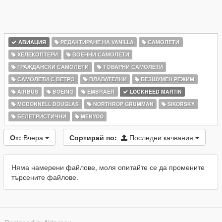
АВИАЦИЯ
РЕДАКТИРАНЕ НА VANILLA
САМОЛЕТИ
ХЕЛЕКОПТЕРИ
ВОЕННИ САМОЛЕТИ
ГРАЖДАНСКИ САМОЛЕТИ
ТОВАРНИ САМОЛЕТИ
САМОЛЕТИ С ВЕТРО
ПЛАВАТЕЛНИ
БЕЗШУМЕН РЕЖИМ
AIRBUS
BOEING
EMBRAER
LOCKHEED MARTIN
MCDONNELL DOUGLAS
NORTHROP GRUMMAN
SIKORSKY
БЕЛЕТРИСТИЧНИ
MENYOO
От:
Вчера
Сортирай по:
Последни качвания
Няма намерени файлове, моля опитайте се да промените
търсените файлове.