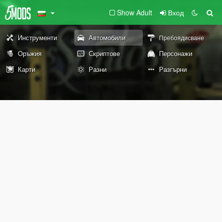
Show Adult
Вход
Инструменти
Автомобили
Пребоядисване
Оръжия
Скриптове
Персонажи
Карти
Разни
Разгърни