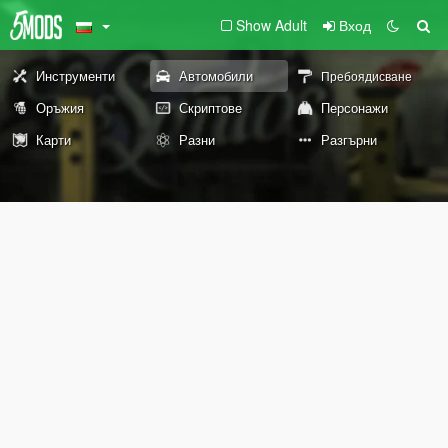
Show Adult
Вход
Инструменти
Автомобили
Пребоядисване
Оръжия
Скриптове
Персонажи
Карти
Разни
Разгърни