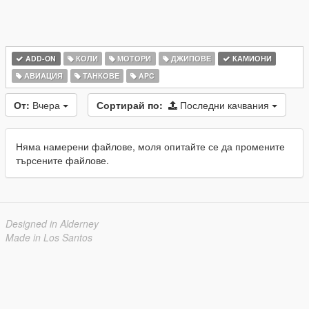
ADD-ON
КОЛИ
МОТОРИ
ДЖИПОВЕ
КАМИОНИ
АВИАЦИЯ
ТАНКОВЕ
APC
От:
Вчера
Сортирай по:
Последни качвания
Няма намерени файлове, моля опитайте се да промените
търсените файлове.
Designed in Alderney
Made in Los Santos