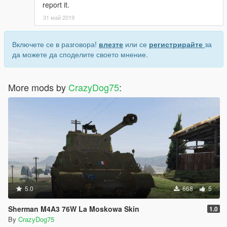
report it.
31 май 2019
Включете се в разговора!
влезте
или се
регистрирайте
за
да можете да споделите своето мнение.
More mods by
CrazyDog75
:
5.0
668
5
Sherman M4A3 76W La Moskowa Skin
1.0
By
CrazyDog75