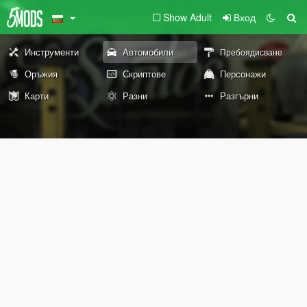
Show Adult
Вход
Инструменти
Автомобили
Пребоядисване
Оръжия
Скриптове
Персонажи
Карти
Разни
Разгърни