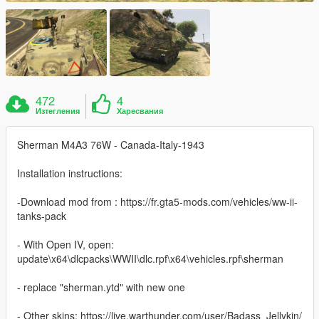
472
4
Изтегления
Харесвания
Sherman M4A3 76W - Canada-Italy-1943
Installation instructions:
-Download mod from : https://fr.gta5-mods.com/vehicles/ww-ii-
tanks-pack
- With Open IV, open:
update\x64\dlcpacks\WWII\dlc.rpf\x64\vehicles.rpf\sherman
- replace "sherman.ytd" with new one
- Other skins: https://live.warthunder.com/user/Badass_Jellykin/