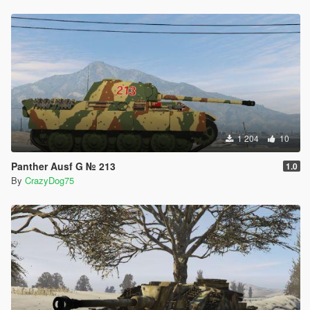
1 204
10
Panther Ausf G № 213
1.0
By
CrazyDog75