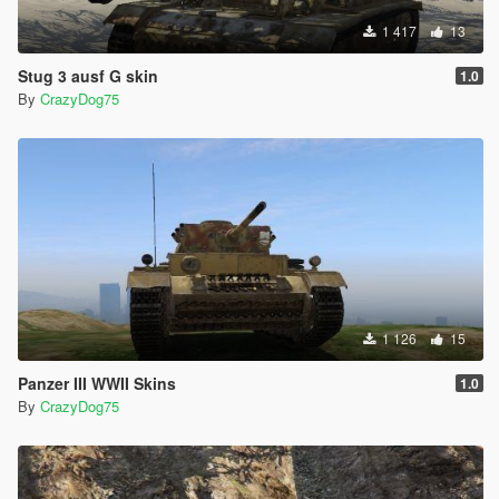
1 417
13
Stug 3 ausf G skin
1.0
By
CrazyDog75
1 126
15
Panzer III WWII Skins
1.0
By
CrazyDog75