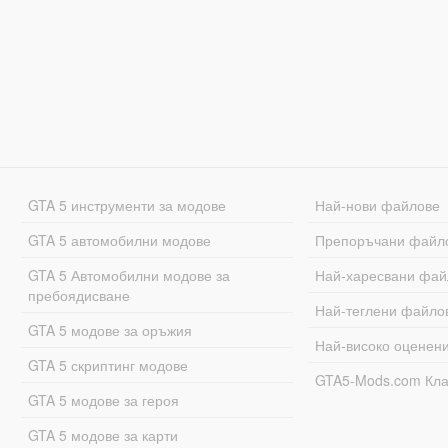
GTA 5 инструменти за модове
Най-нови файлове
GTA 5 автомобилни модове
Препоръчани файл
GTA 5 Автомобилни модове за
Най-харесвани фай
пребоядисване
Най-теглени файло
GTA 5 модове за оръжия
Най-високо оценен
GTA 5 скриптинг модове
GTA5-Mods.com Кл
GTA 5 модове за героя
GTA 5 модове за карти