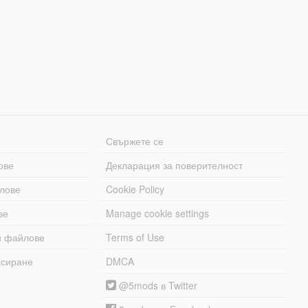
Свържете се
ове
Декларация за поверителност
лове
Cookie Policy
ве
Manage cookie settings
и файлове
Terms of Use
асиране
DMCA
@5mods в Twitter