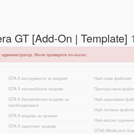
era GT [Add-On | Template]
т администратор. Моля проверете по-късно.
GTA 5 инструменти за модове
Най-нови файлове
GTA 5 автомобилни модове
Препоръчани файл
GTA 5 Автомобилни модове за
Най-харесвани фай
пребоядисване
Най-теглени файло
GTA 5 модове за оръжия
Най-високо оценен
GTA 5 скриптинг модове
GTA5-Mods.com Кл