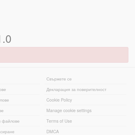
1.0
Свържете се
ове
Декларация за поверителност
лове
Cookie Policy
ве
Manage cookie settings
и файлове
Terms of Use
асиране
DMCA