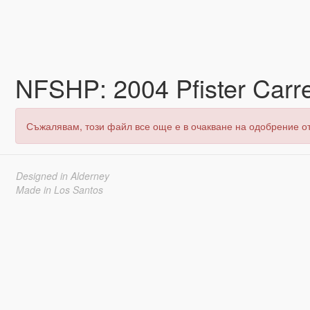
NFSHP: 2004 Pfister Carr
Съжалявам, този файл все още е в очакване на одобрение о
Designed in Alderney
Made in Los Santos