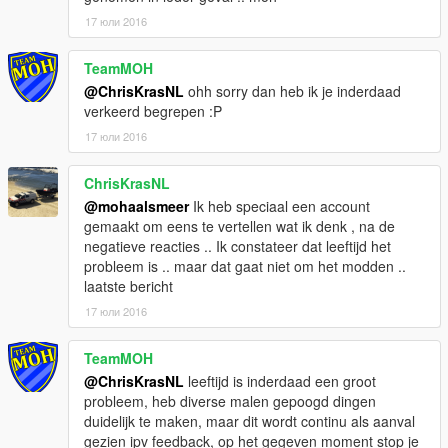
17 юли 2016
TeamMOH
@ChrisKrasNL
ohh sorry dan heb ik je inderdaad
verkeerd begrepen :P
17 юли 2016
ChrisKrasNL
@mohaalsmeer
Ik heb speciaal een account
gemaakt om eens te vertellen wat ik denk , na de
negatieve reacties .. Ik constateer dat leeftijd het
probleem is .. maar dat gaat niet om het modden ..
laatste bericht
17 юли 2016
TeamMOH
@ChrisKrasNL
leeftijd is inderdaad een groot
probleem, heb diverse malen gepoogd dingen
duidelijk te maken, maar dit wordt continu als aanval
gezien ipv feedback, op het gegeven moment stop je