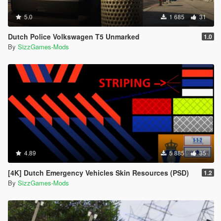
5.0
1 685
31
Dutch Police Volkswagen T5 Unmarked
1.0
By
SizzGames-Mods
4.89
5 885
35
[4K] Dutch Emergency Vehicles Skin Resources (PSD)
1.2
By
SizzGames-Mods