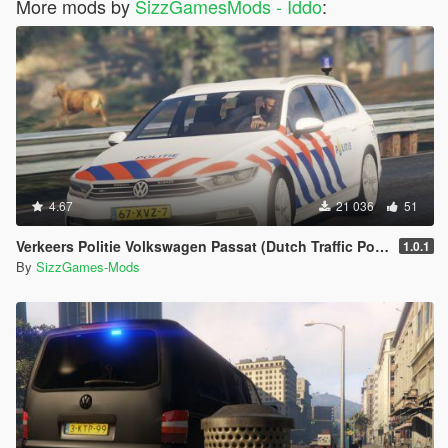
More mods by
SizzGamesMods - Iddo
:
4.67
21 036
51
Verkeers Politie Volkswagen Passat (Dutch Traffic Police) [ELS]
1.0.1
By
SizzGames-Mods