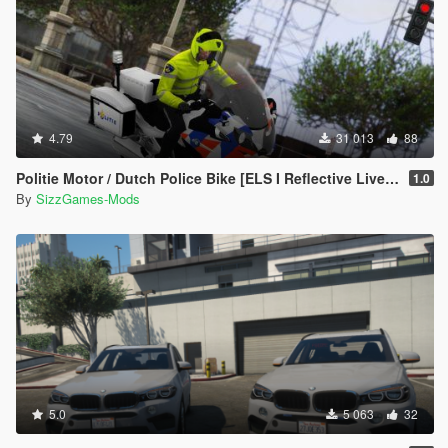
4.79
31 013
88
Politie Motor / Dutch Police Bike [ELS I Reflective Livery]
1.0
By
SizzGames-Mods
5.0
5 063
32