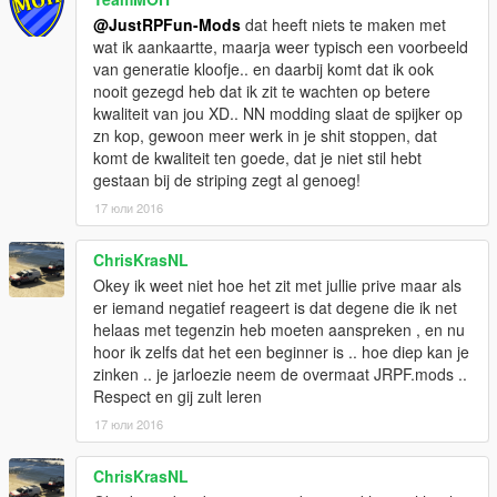
@JustRPFun-Mods
dat heeft niets te maken met
wat ik aankaartte, maarja weer typisch een voorbeeld
van generatie kloofje.. en daarbij komt dat ik ook
nooit gezegd heb dat ik zit te wachten op betere
kwaliteit van jou XD.. NN modding slaat de spijker op
zn kop, gewoon meer werk in je shit stoppen, dat
komt de kwaliteit ten goede, dat je niet stil hebt
gestaan bij de striping zegt al genoeg!
17 юли 2016
ChrisKrasNL
Okey ik weet niet hoe het zit met jullie prive maar als
er iemand negatief reageert is dat degene die ik net
helaas met tegenzin heb moeten aanspreken , en nu
hoor ik zelfs dat het een beginner is .. hoe diep kan je
zinken .. je jarloezie neem de overmaat JRPF.mods ..
Respect en gij zult leren
17 юли 2016
ChrisKrasNL