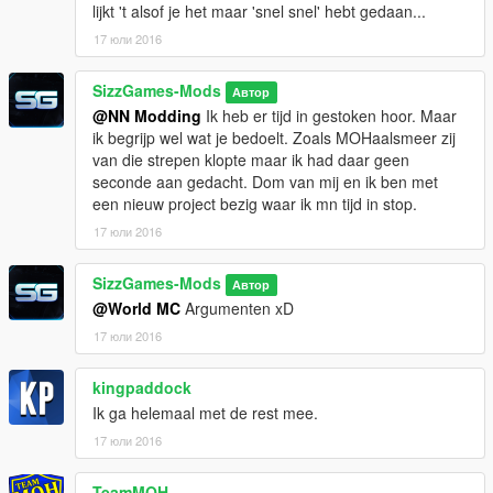
lijkt 't alsof je het maar 'snel snel' hebt gedaan...
17 юли 2016
SizzGames-Mods
Автор
@NN Modding
Ik heb er tijd in gestoken hoor. Maar
ik begrijp wel wat je bedoelt. Zoals MOHaalsmeer zij
van die strepen klopte maar ik had daar geen
seconde aan gedacht. Dom van mij en ik ben met
een nieuw project bezig waar ik mn tijd in stop.
17 юли 2016
SizzGames-Mods
Автор
@World MC
Argumenten xD
17 юли 2016
kingpaddock
Ik ga helemaal met de rest mee.
17 юли 2016
TeamMOH