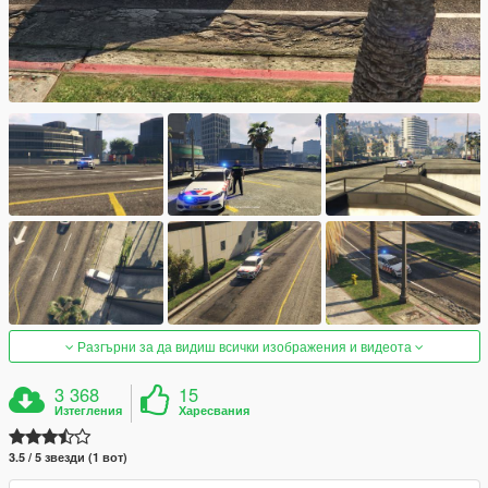
Разгърни за да видиш всички изображения и видеота
3 368
15
Изтегления
Харесвания
3.5 / 5 звезди (1 вот)