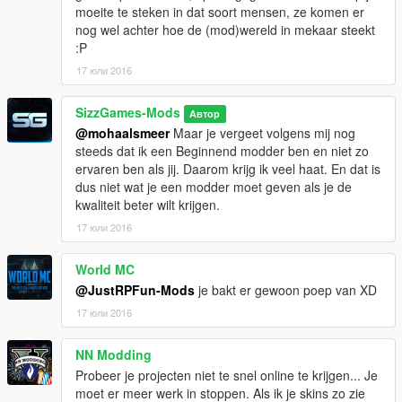
moeite te steken in dat soort mensen, ze komen er
nog wel achter hoe de (mod)wereld in mekaar steekt
:P
17 юли 2016
SizzGames-Mods
Автор
@mohaalsmeer
Maar je vergeet volgens mij nog
steeds dat ik een Beginnend modder ben en niet zo
ervaren ben als jij. Daarom krijg ik veel haat. En dat is
dus niet wat je een modder moet geven als je de
kwaliteit beter wilt krijgen.
17 юли 2016
World MC
@JustRPFun-Mods
je bakt er gewoon poep van XD
17 юли 2016
NN Modding
Probeer je projecten niet te snel online te krijgen... Je
moet er meer werk in stoppen. Als ik je skins zo zie