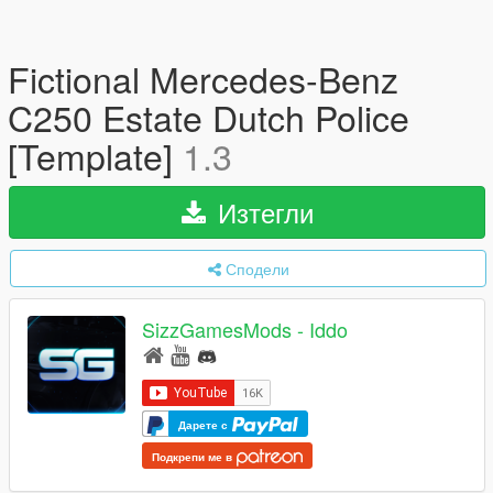
Fictional Mercedes-Benz
C250 Estate Dutch Police
[Template]
1.3
Изтегли
Сподели
SizzGamesMods - Iddo
Дарете с
Подкрепи ме в