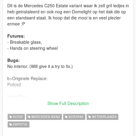
Dit is de Mercedes C250 Estate variant waar ik zelf gril ledjes in
heb geinstaleerd en ook nog een Domelight op het dak die op
een standaard staat. Ik hoop dat die mooi is en veel plezier
ermee :P
Futures:
- Breakable glass,
- Hands on steering wheel
Bugs:
No interior. (Will give it a try to fix.)
b>Originele Replace:
Police2
Install in:
Patchday3ng/dlc.rpf/x64/levels/gta5/vehicles.rpf
Show Full Description
Credits:
КОЛИ
MERCEDES-BENZ
ВОЕННИ
NETHERLANDS
Base model: Squir.com
ЕВРОПА
Bought from: Squir.com (By AchillesDKPoliceMods)
Converted to V: AchillesDKPoliceMods