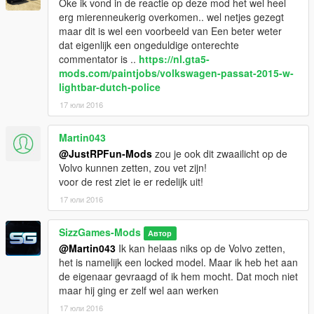
Oke ik vond in de reactie op deze mod het wel heel
erg mierenneukerig overkomen.. wel netjes gezegt
maar dit is wel een voorbeeld van Een beter weter
dat eigenlijk een ongeduldige onterechte
commentator is ..
https://nl.gta5-
mods.com/paintjobs/volkswagen-passat-2015-w-
lightbar-dutch-police
17 юли 2016
Martin043
@JustRPFun-Mods
zou je ook dit zwaailicht op de
Volvo kunnen zetten, zou vet zijn!
voor de rest ziet ie er redelijk uit!
17 юли 2016
SizzGames-Mods
Автор
@Martin043
Ik kan helaas niks op de Volvo zetten,
het is namelijk een locked model. Maar ik heb het aan
de eigenaar gevraagd of ik hem mocht. Dat moch niet
maar hij ging er zelf wel aan werken
17 юли 2016