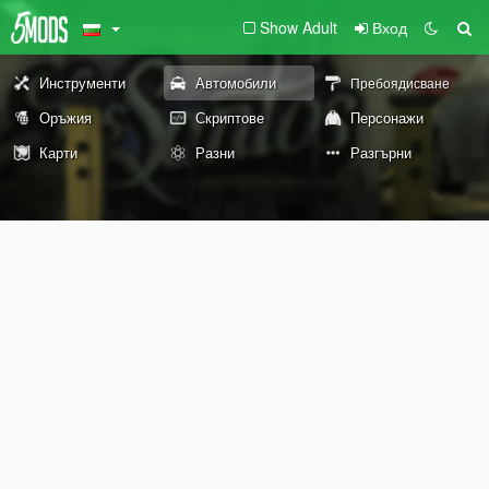
Show Adult
Вход
Инструменти
Автомобили
Пребоядисване
Оръжия
Скриптове
Персонажи
Карти
Разни
Разгърни