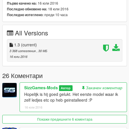
UVMap By: AchillesDKPoliceMods
16 юли 2016
Първо качено на:
Plates: JustRPFunMods - Iddo
18 юли 2016
Последно обновено на:
Skin: JustRPFunMods - Iddo
преди 10 часа
Последно изтеглено:
Dome light on stick: Installed By JustRPFunMods - Iddo, Made
by AchillesDKPoliceMods
All Versions
Grill lights: Made by rockstar Installed by JustRPFunMods -
Iddo
1.3
(current)
3 368 изтегляния
, 30 МБ
16 юли 2016
26 Коментари
SizzGames-Mods
Закачен коментар
Автор
Hopelijk is hij goed gelukt. Het eerste model waar ik
zelf ledjes etc op heb geinstalleerd :P
16 юли 2016
Покажи предишните 6 коментара