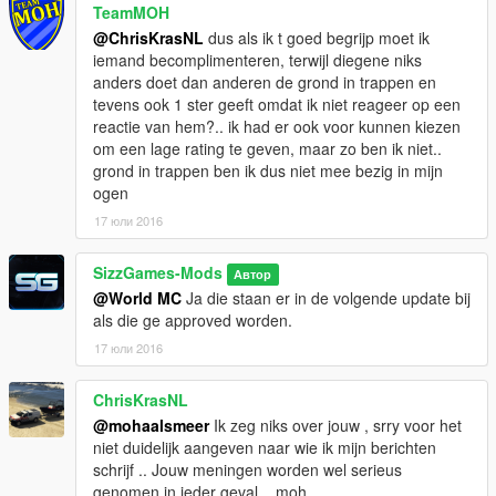
TeamMOH
@ChrisKrasNL
dus als ik t goed begrijp moet ik
iemand becomplimenteren, terwijl diegene niks
anders doet dan anderen de grond in trappen en
tevens ook 1 ster geeft omdat ik niet reageer op een
reactie van hem?.. ik had er ook voor kunnen kiezen
om een lage rating te geven, maar zo ben ik niet..
grond in trappen ben ik dus niet mee bezig in mijn
ogen
17 юли 2016
SizzGames-Mods
Автор
@World MC
Ja die staan er in de volgende update bij
als die ge approved worden.
17 юли 2016
ChrisKrasNL
@mohaalsmeer
Ik zeg niks over jouw , srry voor het
niet duidelijk aangeven naar wie ik mijn berichten
schrijf .. Jouw meningen worden wel serieus
genomen in ieder geval .. moh