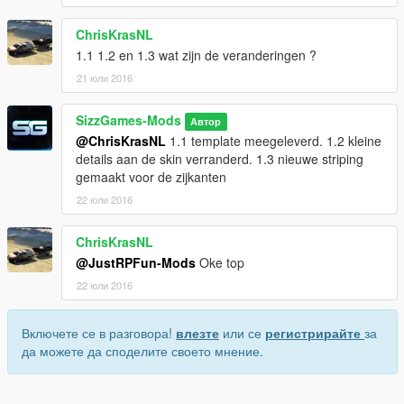
ChrisKrasNL
1.1 1.2 en 1.3 wat zijn de veranderingen ?
21 юли 2016
SizzGames-Mods
Автор
@ChrisKrasNL
1.1 template meegeleverd. 1.2 kleine
details aan de skin verranderd. 1.3 nieuwe striping
gemaakt voor de zijkanten
22 юли 2016
ChrisKrasNL
@JustRPFun-Mods
Oke top
22 юли 2016
Включете се в разговора!
влезте
или се
регистрирайте
за
да можете да споделите своето мнение.