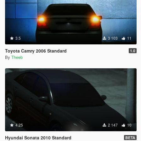
3.5
3 103
11
Toyota Camry 2006 Standard
1.0
By
Theeb
4.25
2 147
10
Hyundai Sonata 2010 Standard
BETA