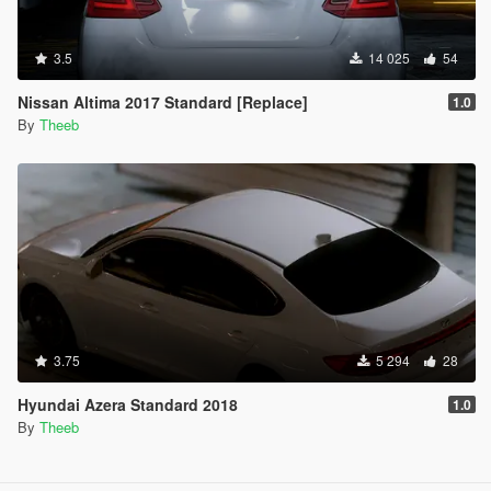
3.5
14 025
54
Nissan Altima 2017 Standard [Replace]
1.0
By
Theeb
3.75
5 294
28
Hyundai Azera Standard 2018
1.0
By
Theeb