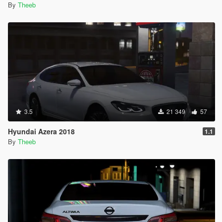
By
Theeb
3.5
21 349
57
Hyundai Azera 2018
1.1
By
Theeb