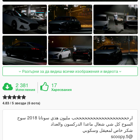
Разгърни за да видиш всички изображения и видеота
2 381
17
Изтегления
Харесвания
4.83 / 5 звезди (6 вота)
ارحححححححححححححححححححب مليون هذي سوناتا 2018 سوح
السوح كل شي شغال ماعدا الدركسون والعداد
شكر خاص لمعيقل وسكوبي
@scoopy.5