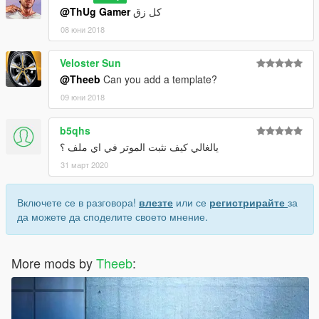
@ThUg Gamer
كل زق
08 юни 2018
Veloster Sun
@Theeb
Can you add a template?
09 юни 2018
b5qhs
يالغالي كيف نثبت الموتر في اي ملف ؟
31 март 2020
Включете се в разговора!
влезте
или се
регистрирайте
за
да можете да споделите своето мнение.
More mods by
Theeb
: