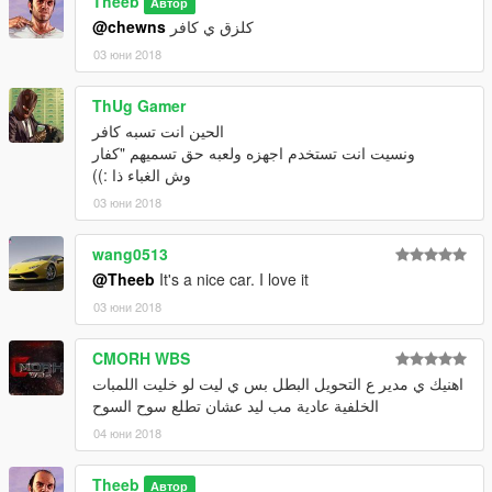
Theeb
Автор
@chewns
كلزق ي كافر
03 юни 2018
ThUg Gamer
الحين انت تسبه كافر
ونسيت انت تستخدم اجهزه ولعبه حق تسميهم "كفار
وش الغباء ذا :))
03 юни 2018
wang0513
@Theeb
It's a nice car. I love it
03 юни 2018
CMORH WBS
اهنيك ي مدير ع التحويل البطل بس ي ليت لو خليت اللمبات
الخلفية عادية مب ليد عشان تطلع سوح السوح
04 юни 2018
Theeb
Автор