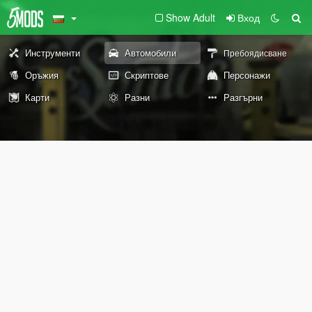
Show Adult
Вход
Инструменти
Автомобили
Пребоядисване
Оръжия
Скриптове
Персонажи
Карти
Разни
Разгърни