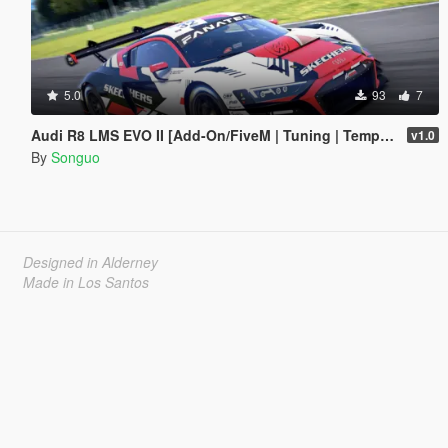
5.0
93
7
Audi R8 LMS EVO II [Add-On/FiveM | Tuning | Template]
v1.0
By
Songuo
Designed in Alderney
Made in Los Santos