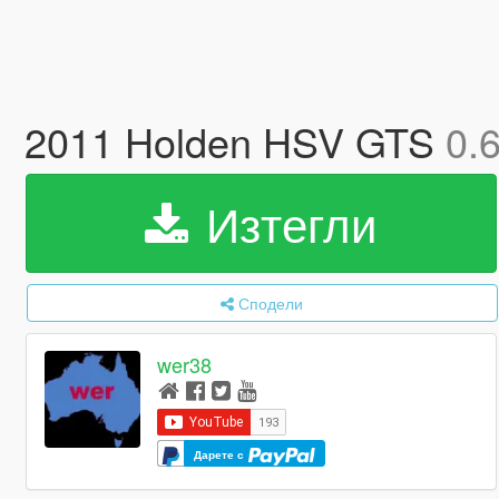
2011 Holden HSV GTS
0.
Изтегли
Сподели
wer38
Дарете с