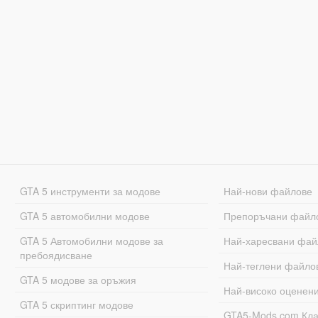
GTA 5 инструменти за модове
Най-нови файлове
GTA 5 автомобилни модове
Препоръчани файл
GTA 5 Автомобилни модове за
Най-харесвани фай
пребоядисване
Най-теглени файло
GTA 5 модове за оръжия
Най-високо оценен
GTA 5 скриптинг модове
GTA5-Mods.com Кл