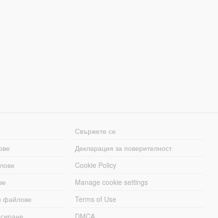
Свържете се
ове
Декларация за поверителност
лове
Cookie Policy
ве
Manage cookie settings
и файлове
Terms of Use
асиране
DMCA