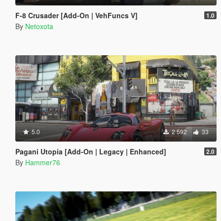
F-8 Crusader [Add-On | VehFuncs V]
1.0
By
Netoxota
5.0
2 592
33
Pagani Utopia [Add-On | Legacy | Enhanced]
2.0
By
Hammer76