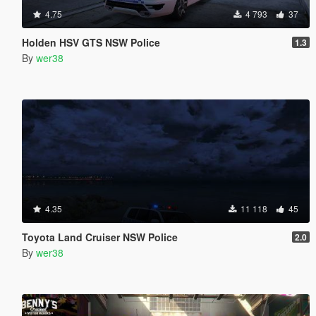
4.75
4 793
37
Holden HSV GTS NSW Police
1.3
By
wer38
4.35
11 118
45
Toyota Land Cruiser NSW Police
2.0
By
wer38