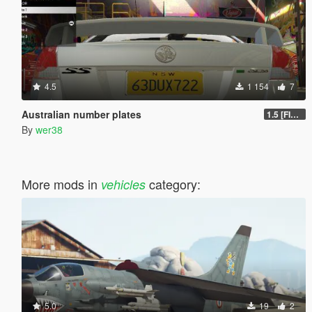
4.5
1 154
7
Australian number plates
1.5 [FIXED]
By
wer38
More mods in
category:
vehicles
5.0
19
2