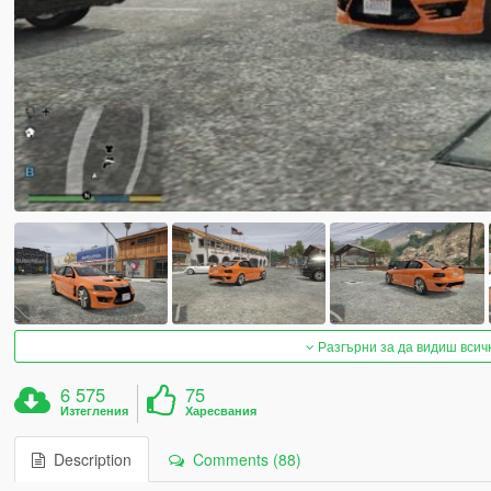
Разгърни за да видиш всич
6 575
75
Изтегления
Харесвания
Description
Comments (88)