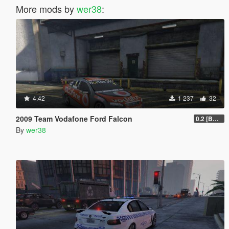
More mods by
wer38
:
4.42
1 237
32
2009 Team Vodafone Ford Falcon
0.2 [BETA]
By
wer38