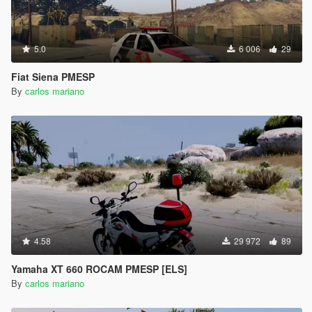
5.0
6 006
29
Fiat Siena PMESP
By
carlos mariano
4.58
29 972
89
Yamaha XT 660 ROCAM PMESP [ELS]
By
carlos mariano