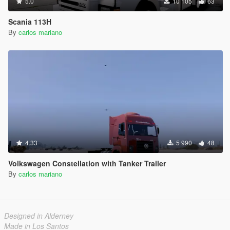
5.0
10 105
63
Scania 113H
By
carlos mariano
4.33
5 990
48
Volkswagen Constellation with Tanker Trailer
By
carlos mariano
Designed in Alderney
Made in Los Santos