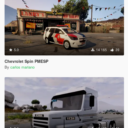
5.0
14 165
39
Chevrolet Spin PMESP
By
carlos mariano