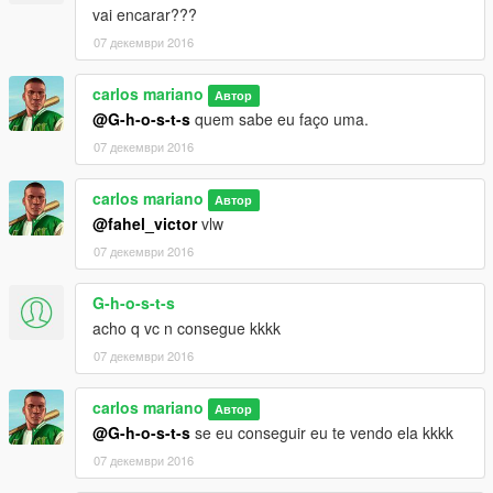
vai encarar???
07 декември 2016
carlos mariano
Автор
@G-h-o-s-t-s
quem sabe eu faço uma.
07 декември 2016
carlos mariano
Автор
@fahel_victor
vlw
07 декември 2016
G-h-o-s-t-s
acho q vc n consegue kkkk
07 декември 2016
carlos mariano
Автор
@G-h-o-s-t-s
se eu conseguir eu te vendo ela kkkk
07 декември 2016