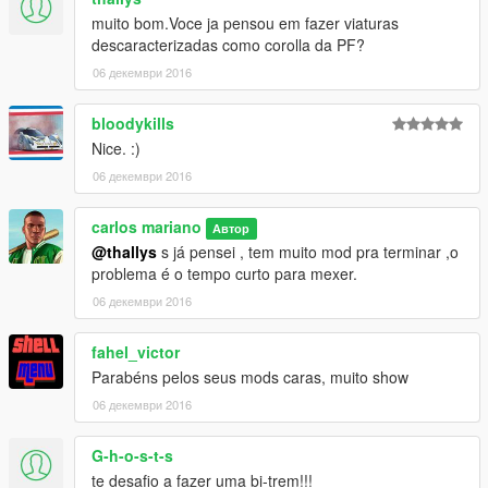
muito bom.Voce ja pensou em fazer viaturas
descaracterizadas como corolla da PF?
06 декември 2016
bloodykills
Nice. :)
06 декември 2016
carlos mariano
Автор
@thallys
s já pensei , tem muito mod pra terminar ,o
problema é o tempo curto para mexer.
06 декември 2016
fahel_victor
Parabéns pelos seus mods caras, muito show
06 декември 2016
G-h-o-s-t-s
te desafio a fazer uma bi-trem!!!