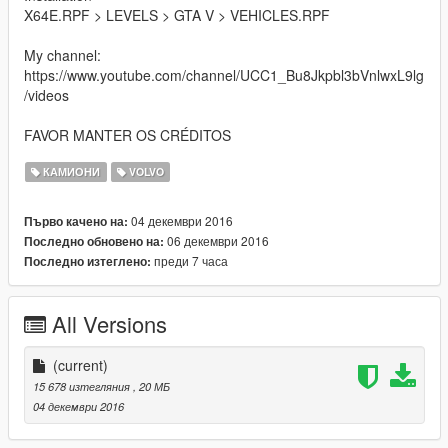
X64E.RPF > LEVELS > GTA V > VEHICLES.RPF
My channel:
https://www.youtube.com/channel/UCC1_Bu8Jkpbl3bVnlwxL9lg
/videos
FAVOR MANTER OS CRÉDITOS
КАМИОНИ
VOLVO
04 декември 2016
Първо качено на:
06 декември 2016
Последно обновено на:
преди 7 часа
Последно изтеглено:
All Versions
(current)
15 678 изтегляния
, 20 МБ
04 декември 2016