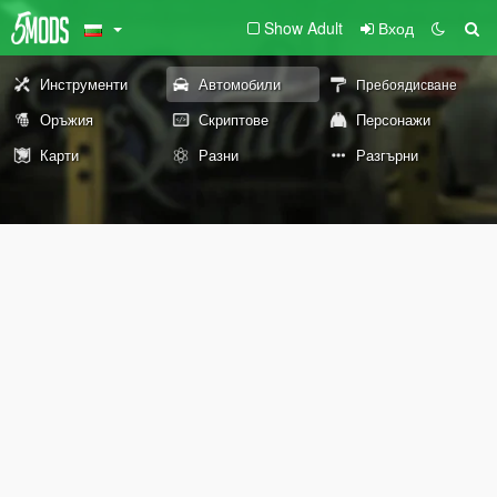
Show Adult
Вход
Инструменти
Автомобили
Пребоядисване
Оръжия
Скриптове
Персонажи
Карти
Разни
Разгърни