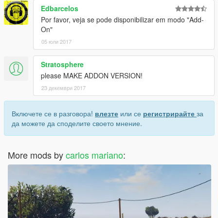
Edbarcelos
Por favor, veja se pode disponibilizar em modo "Add-
On"
05 юли 2017
Stratosphere
please MAKE ADDON VERSION!
23 декември 2017
Включете се в разговора!
влезте
или се
регистрирайте
за
да можете да споделите своето мнение.
More mods by
carlos mariano
: