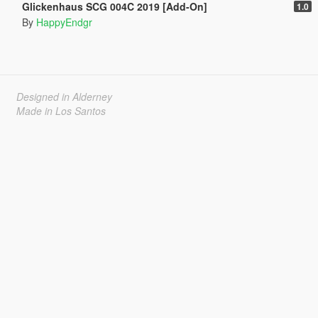
Glickenhaus SCG 004C 2019 [Add-On]
1.0
By
HappyEndgr
Designed in Alderney
Made in Los Santos