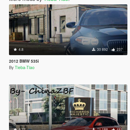
4.8
30 892
237
2012 BMW 535i
By
Tieba-Tiao
4.77
71 188
481