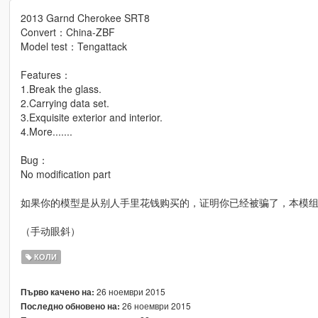
2013 Garnd Cherokee SRT8
Convert：China-ZBF
Model test：Tengattack
Features：
1.Break the glass.
2.Carrying data set.
3.Exquisite exterior and interior.
4.More.......
Bug：
No modification part
如果你的模型是从别人手里花钱购买的，证明你已经被骗了，本模
（手动眼斜）
КОЛИ
26 ноември 2015
Първо качено на:
26 ноември 2015
Последно обновено на: