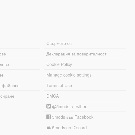
Свържете се
ове
Декларация за поверителност
лове
Cookie Policy
ве
Manage cookie settings
и файлове
Terms of Use
асиране
DMCA
@5mods в Twitter
5mods във Facebook
5mods on Discord