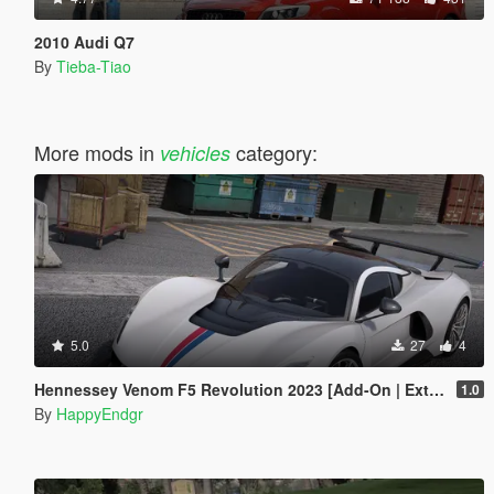
2010 Audi Q7
By
Tieba-Tiao
More mods in
category:
vehicles
5.0
27
4
Hennessey Venom F5 Revolution 2023 [Add-On | Extras]
1.0
By
HappyEndgr