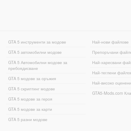
GTA 5 инструменти за модове
Най-нови файлове
GTA 5 автомобилни модове
Препоръчани файл
GTA 5 Автомобилни модове за
Най-харесвани фай
пребоядисване
Най-теглени файло
GTA 5 модове за оръжия
Най-високо оценен
GTA 5 скриптинг модове
GTA5-Mods.com Кл
GTA 5 модове за героя
GTA 5 модове за карти
GTA 5 разни модове