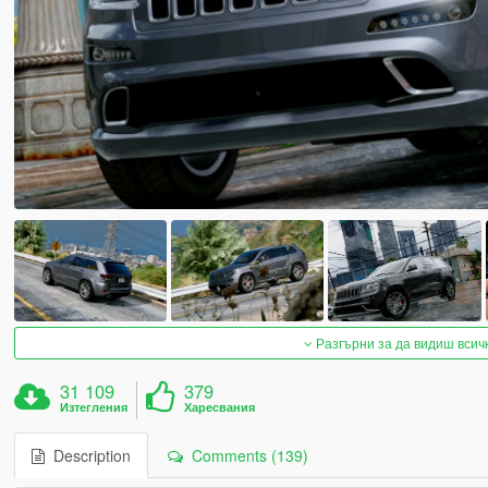
Разгърни за да видиш всич
31 109
379
Изтегления
Харесвания
Description
Comments (139)