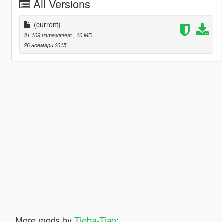
All Versions
(current)
31 109 изтегляния
, 10 МБ
26 ноември 2015
More mods by
Tieba-Tiao
: