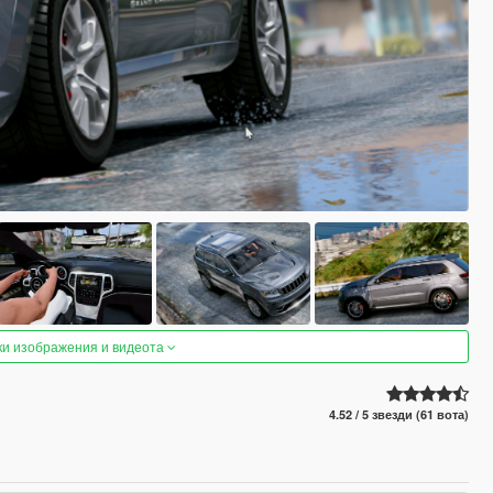
ки изображения и видеота
4.52 / 5 звезди (61 вота)