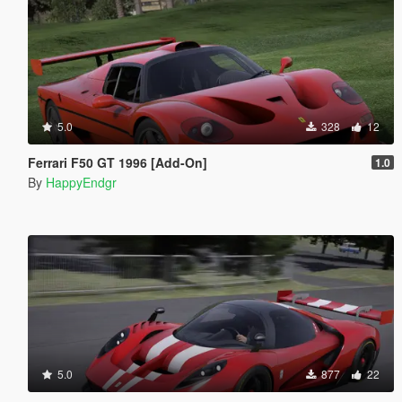
5.0
328
12
Ferrari F50 GT 1996 [Add-On]
1.0
By
HappyEndgr
5.0
877
22