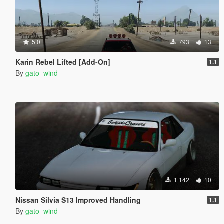
5.0
793
13
Karin Rebel Lifted [Add-On]
1.1
By
gato_wind
1 142
10
Nissan Silvia S13 Improved Handling
1.1
By
gato_wind