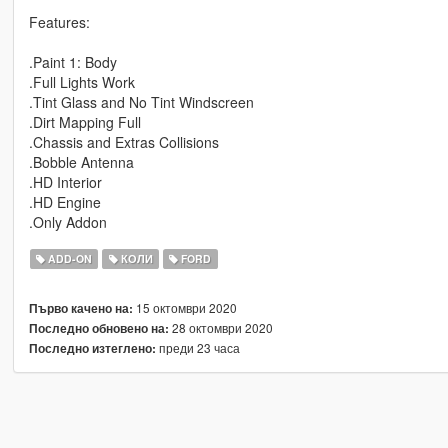
Features:
.Paint 1: Body
.Full Lights Work
.Tint Glass and No Tint Windscreen
.Dirt Mapping Full
.Chassis and Extras Collisions
.Bobble Antenna
.HD Interior
.HD Engine
.Only Addon
ADD-ON
КОЛИ
FORD
15 октомври 2020
Първо качено на:
28 октомври 2020
Последно обновено на:
преди 23 часа
Последно изтеглено: