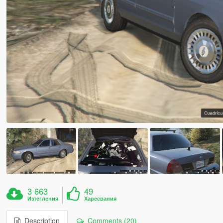
3 663
49
Изтегления
Харесвания
Description
Comments (20)