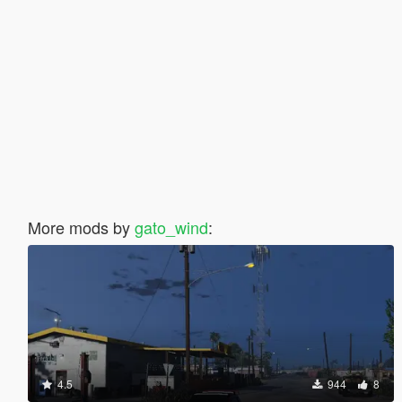
More mods by
gato_wind
:
4.5
944
8