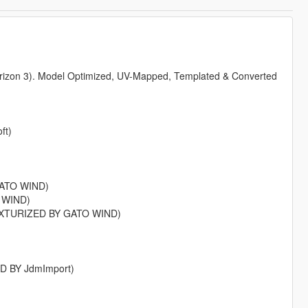
Horizon 3). Model Optimized, UV-Mapped, Templated & Converted
ft)
GATO WIND)
 WIND)
TEXTURIZED BY GATO WIND)
D BY JdmImport)