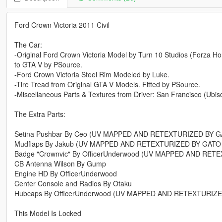
Ford Crown Victoria 2011 Civil
The Car:
-Original Ford Crown Victoria Model by Turn 10 Studios (Forza 
to GTA V by PSource.
-Ford Crown Victoria Steel Rim Modeled by Luke.
-Tire Tread from Original GTA V Models. Fitted by PSource.
-Miscellaneous Parts & Textures from Driver: San Francisco (Ubiso
The Extra Parts:
Setina Pushbar By Ceo (UV MAPPED AND RETEXTURIZED BY 
Mudflaps By Jakub (UV MAPPED AND RETEXTURIZED BY GATO
Badge "Crownvic" By OfficerUnderwood (UV MAPPED AND RE
CB Antenna Wilson By Gump
Engine HD By OfficerUnderwood
Center Console and Radios By Otaku
Hubcaps By OfficerUnderwood (UV MAPPED AND RETEXTURIZE
This Model Is Locked