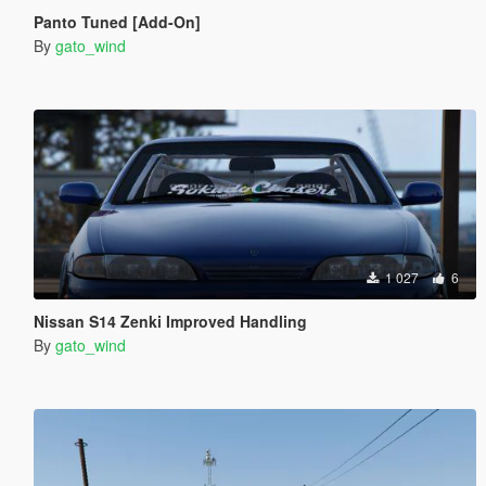
Panto Tuned [Add-On]
By
gato_wind
1 027
6
Nissan S14 Zenki Improved Handling
By
gato_wind