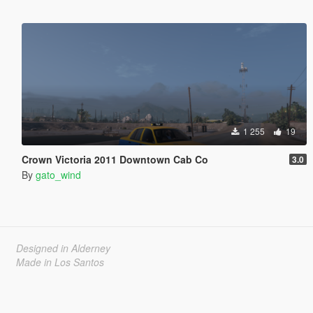
1 255
19
Crown Victoria 2011 Downtown Cab Co
3.0
By
gato_wind
Designed in Alderney
Made in Los Santos