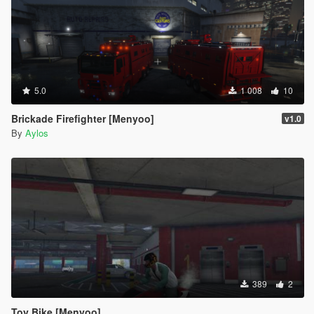
5.0
1 008
10
Brickade Firefighter [Menyoo]
v1.0
By
Aylos
389
2
Toy Bike [Menyoo]