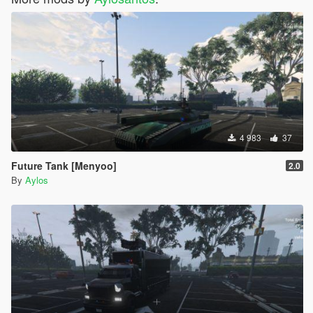
4 983
37
Future Tank [Menyoo]
2.0
By
Aylos