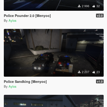
2 996
32
Police Pounder 2.0 [Menyoo]
v2.0
By
Aylos
2 207
23
Police Sandking [Menyoo]
v1.0
By
Aylos