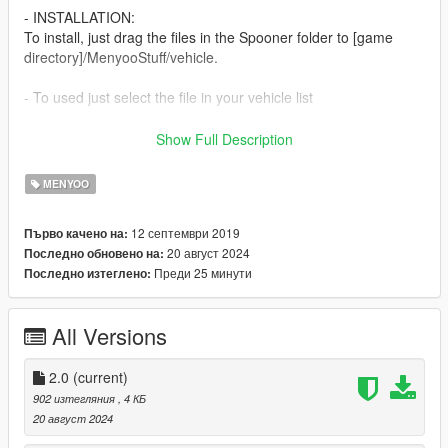
- INSTALLATION:
To install, just drag the files in the Spooner folder to [game
directory]/MenyooStuff/vehicle.
- To used just select the file in your vehicle list
- Tool used:
Show Full Description
Menyoo 2.0 SP - https://fr.gta5-mods.com/scripts/menyoo-2-0
MENYOO
- Dont upload the mod in other site without permission, but you
can link it. You can comment, give suggestion, if you want i add
12 септември 2019
Първо качено на:
props or fix bugs.
20 август 2024
Последно обновено на:
Преди 25 минути
Последно изтеглено:
All Versions
2.0
(current)
902 изтегляния
, 4 КБ
20 август 2024