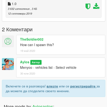
1.0
3 632 изтегляния
, 3 КБ
12 септември 2019
2 Коментари
TheSoldier002
How can I spawn this?
19 май 2020
Aylos
Автор
Menyoo - vehicles list - Select vehicle
30 юли 2020
Включете се в разговора!
влезте
или се
регистрирайте
за
да можете да споделите своето мнение.
More mods by
Aylosantos
: