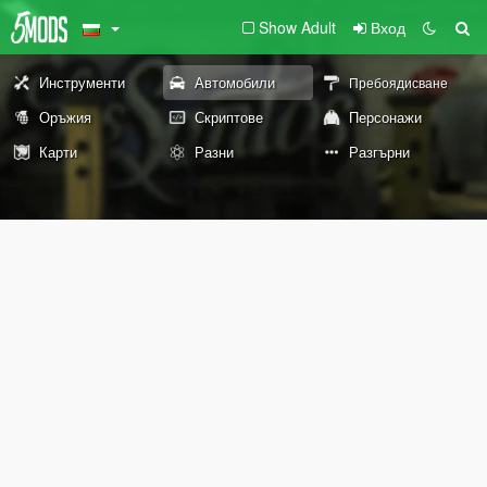
Show Adult
Вход
Инструменти
Автомобили
Пребоядисване
Оръжия
Скриптове
Персонажи
Карти
Разни
Разгърни