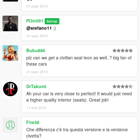
01 март 2019
Pi3tr091
Автор
@stefano11
;)
01 март 2019
Bubu886
plz can we get a civilian seat leon as well..? big fan of
these cars
21 март 2019
DrTakumi
Ah your car is very close to perfect! It would just need
a higher quality interior (seats). Great job!
11 юли 2019
Fire58
Che differenza c'è tra questa versione e la versione
civetta?