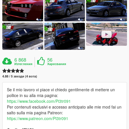
6 868
56
Изтегления
Харесвания
4.88 / 5 звезди (4 вота)
Se il mio lavoro vi piace vi chiedo gentilmente di mettere un
pollice in su alla mia pagina:
https://www.facebook.com/Pi3tr091
Per contenuti esclusivi e accesso anticipato alle mie mod fai un
salto sulla mia pagina Patreon:
https://www.patreon.com/Pi3tr091