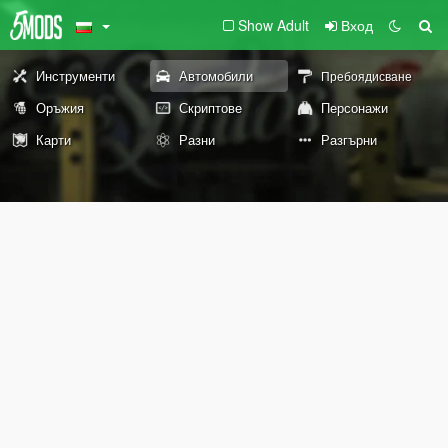
Show Adult
Вход
Инструменти
Автомобили
Пребоядисване
Оръжия
Скриптове
Персонажи
Карти
Разни
Разгърни