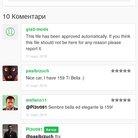
10 Коментари
gta5-mods
This file has been approved automatically. If you think
this file should not be here for any reason please
report it.
01 март 2019
pasibrzuch
Nice car, I have 159 Ti Bella :)
01 март 2019
stefano11
@Pi3tr091
Sembre bella ed elegante la 159!
01 март 2019
Pi3tr091
Автор
@pasibrzuch
thx