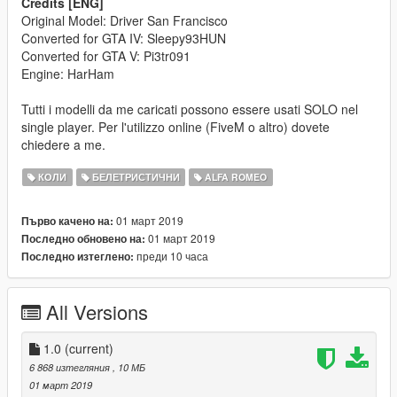
Credits [ENG]
Original Model: Driver San Francisco
Converted for GTA IV: Sleepy93HUN
Converted for GTA V: Pi3tr091
Engine: HarHam
Tutti i modelli da me caricati possono essere usati SOLO nel
single player. Per l'utilizzo online (FiveM o altro) dovete
chiedere a me.
КОЛИ
БЕЛЕТРИСТИЧНИ
ALFA ROMEO
01 март 2019
Първо качено на:
01 март 2019
Последно обновено на:
преди 10 часа
Последно изтеглено:
All Versions
1.0
(current)
6 868 изтегляния
, 10 МБ
01 март 2019