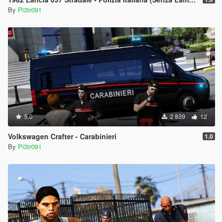
By
Pi3tr091
5.0
2 839
12
Volkswagen Crafter - Carabinieri
1.0
By
Pi3tr091