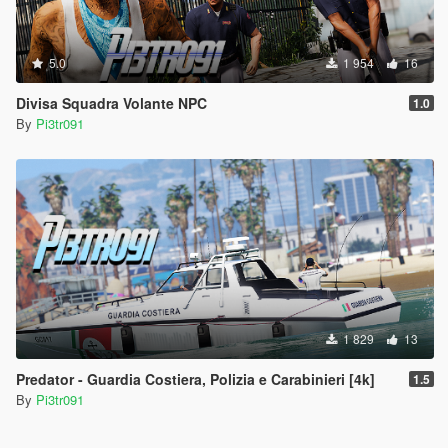
5.0
1 954
16
Divisa Squadra Volante NPC
1.0
By
Pi3tr091
1 829
13
Predator - Guardia Costiera, Polizia e Carabinieri [4k]
1.5
By
Pi3tr091