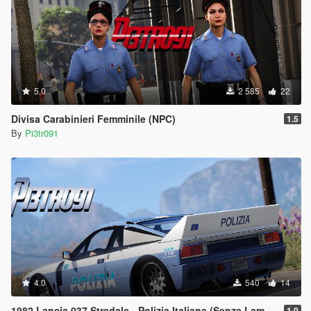
5.0
2 585
22
Divisa Carabinieri Femminile (NPC)
1.5
By
Pi3tr091
4.0
540
14
1982 Lancia 037 Stradale - Polizia Italiana (Senza Lampeggianti)
1.0