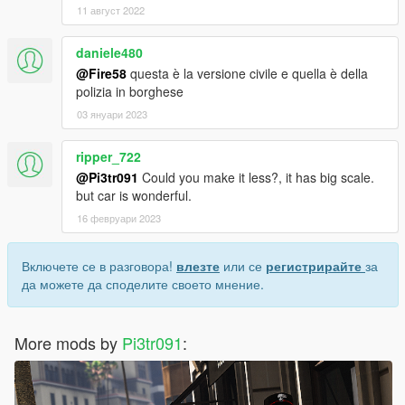
11 август 2022
daniele480
@Fire58
questa è la versione civile e quella è della
polizia in borghese
03 януари 2023
ripper_722
@Pi3tr091
Could you make it less?, it has big scale.
but car is wonderful.
16 февруари 2023
Включете се в разговора!
влезте
или се
регистрирайте
за
да можете да споделите своето мнение.
More mods by
Pi3tr091
: