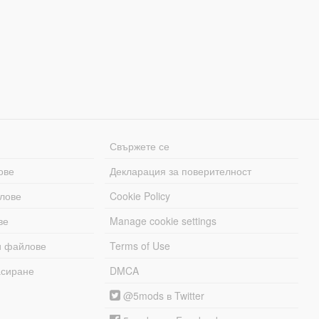
Свържете се
ове
Декларация за поверителност
лове
Cookie Policy
ве
Manage cookie settings
и файлове
Terms of Use
асиране
DMCA
@5mods в Twitter