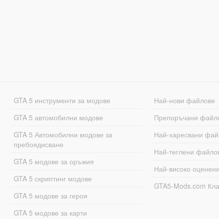
GTA 5 инструменти за модове
Най-нови файлове
GTA 5 автомобилни модове
Препоръчани файл
GTA 5 Автомобилни модове за
Най-харесвани фай
пребоядисване
Най-теглени файло
GTA 5 модове за оръжия
Най-високо оценен
GTA 5 скриптинг модове
GTA5-Mods.com Кл
GTA 5 модове за героя
GTA 5 модове за карти