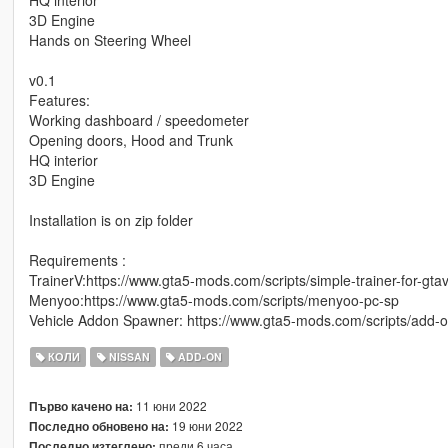
HQ interior
3D Engine
Hands on Steering Wheel
v0.1
Features:
Working dashboard / speedometer
Opening doors, Hood and Trunk
HQ interior
3D Engine
Installation is on zip folder
Requirements :
TrainerV:https://www.gta5-mods.com/scripts/simple-trainer-for-gta
Menyoo:https://www.gta5-mods.com/scripts/menyoo-pc-sp
Vehicle Addon Spawner: https://www.gta5-mods.com/scripts/add-
КОЛИ
NISSAN
ADD-ON
11 юни 2022
Първо качено на:
19 юни 2022
Последно обновено на:
преди 6 часа
Последно изтеглено: