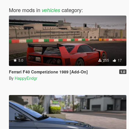
More mods in
category:
vehicles
5.0
255
17
Ferrari F40 Competizione 1989 [Add-On]
1.0
By
HappyEndgr