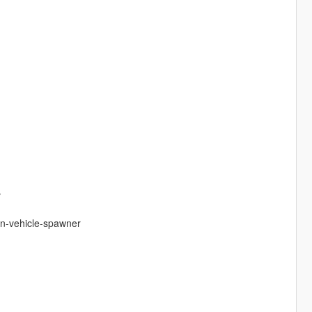
v
on-vehicle-spawner