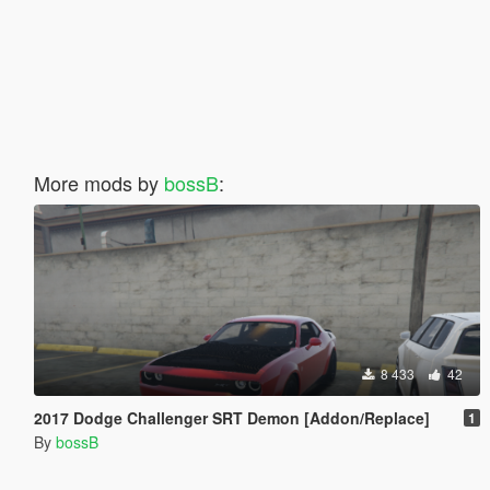
More mods by
bossB
:
8 433
42
2017 Dodge Challenger SRT Demon [Addon/Replace]
1
By
bossB