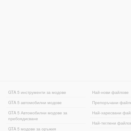
GTA 5 инструменти за модове
Най-нови файлове
GTA 5 автомобилни модове
Препоръчани файл
GTA 5 Автомобилни модове за
Най-харесвани фай
пребоядисване
Най-теглени файло
GTA 5 модове за оръжия