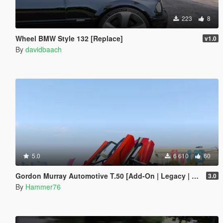
223
8
Wheel BMW Style 132 [Replace]
v1.0
By
davidbaach
5.0
6 610
60
Gordon Murray Automotive T.50 [Add-On | Legacy | Enhanced]
3.0
By
Hammer76