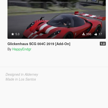
5.0
596
17
Glickenhaus SCG 004C 2019 [Add-On]
1.0
By
HappyEndgr
Designed in Alderney
Made in Los Santos