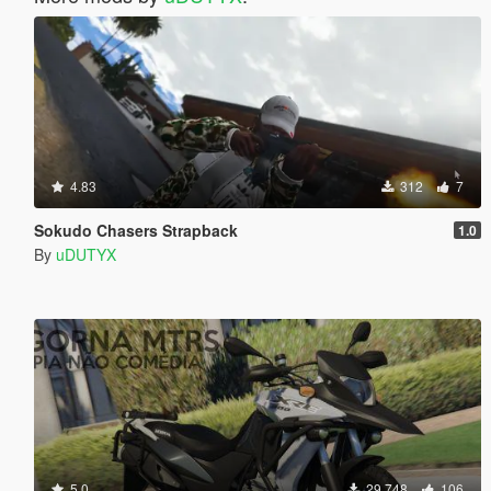
4.83
312
7
Sokudo Chasers Strapback
1.0
By
uDUTYX
5.0
29 748
106