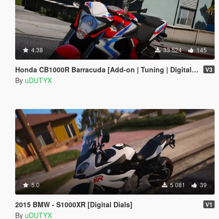
4.38
33 524
145
Honda CB1000R Barracuda [Add-on | Tuning | Digital Dials].
V3
By
uDUTYX
5.0
5 081
39
2015 BMW - S1000XR [Digital Dials]
V1
By
uDUTYX