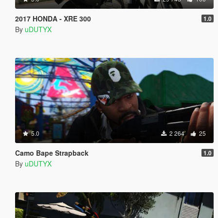
2017 HONDA - XRE 300
1.0
By
uDUTYX
5.0
2 264
25
Camo Bape Strapback
1.0
By
uDUTYX