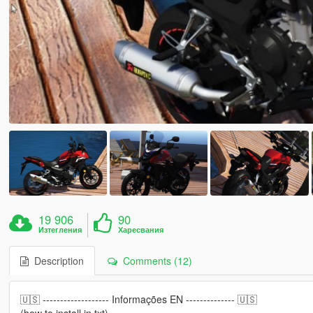
19 906
90
Изтегления
Харесвания
Description
Comments (12)
🇺🇸 ------------------- Informações EN -------------- 🇺🇸
(how to install in txt)