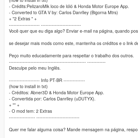
- Crédits:PelizaroMlk loco de lóló & Honda Motor Europe App.
- Converted to GTA V by: Carlos Danrlley (Bigorna Mtrs)
+ "2 Extras " +
-------------------- --------------------------
Você quer que eu diga algo? Enviar e-mail na página, quando pos
se desejar mais mods como este, mantenha os créditos e o link de
Peço muito educadamente para respeitar o trabalho dos outros.
-------------------------------------------------- ------------
Desculpe pelo meu Inglês.
-------------------- Info PT-BR --------------
(how to install in txt)
- Créditos: Abner3D & Honda Motor Europe App.
- Convertida por: Carlos Danrlley (uDUTYX).
+ "" +
- O mod tem: 2 Extras
----------------- ----------------------------
Quer me falar alguma coisa? Mande mensagem na página, respon