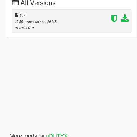
All Versions
1.7
19 591 изтегляния
, 20 МБ
04 май 2018
More mods by
uDUTYX
: