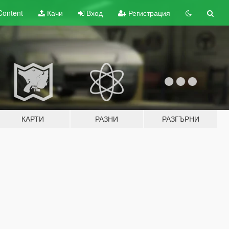
Content
Качи
Вход
Регистрация
КАРТИ
РАЗНИ
РАЗГЪРНИ