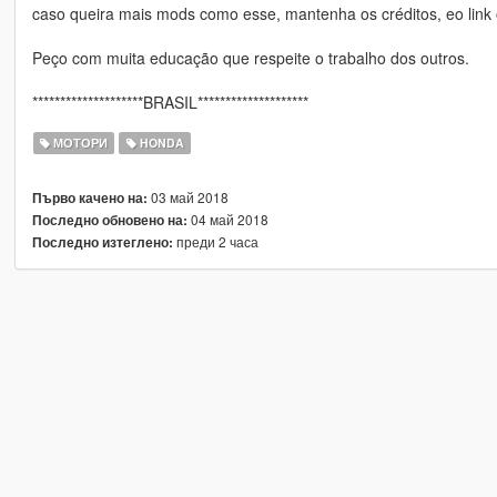
caso queira mais mods como esse, mantenha os créditos, eo link 
Peço com muita educação que respeite o trabalho dos outros.
********************BRASIL********************
МОТОРИ
HONDA
03 май 2018
Първо качено на:
04 май 2018
Последно обновено на:
преди 2 часа
Последно изтеглено: