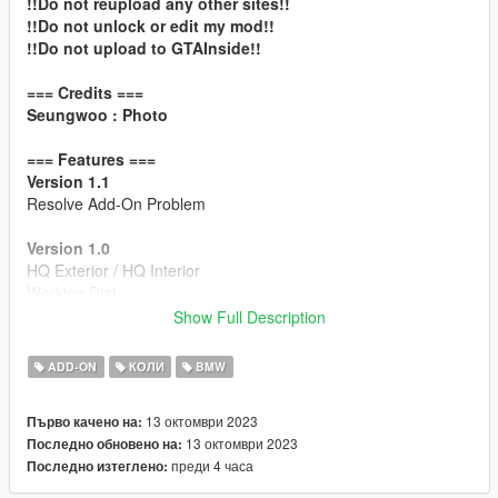
!!Do not reupload any other sites!!
!!Do not unlock or edit my mod!!
!!Do not upload to GTAInside!!
=== Credits ===
Seungwoo : Photo
=== Features ===
Version 1.1
Resolve Add-On Problem
Version 1.0
HQ Exterior / HQ Interior
Working Dial
Breakable Windows
Show Full Description
Accurate Window Tint
Accurate Doors Opening Motion
ADD-ON
КОЛИ
BMW
Hands on Steering Wheel
GTAV License plates (KR-spec)
13 октомври 2023
Първо качено на:
Changeable Interior Color
13 октомври 2023
Последно обновено на:
Realistic Interior button lights
преди 4 часа
Последно изтеглено:
Working SunRoof