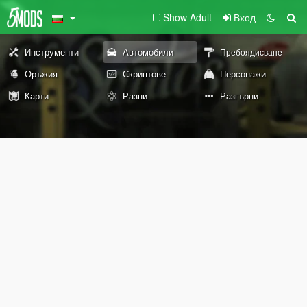
Show Adult
Вход
Инструменти
Автомобили
Пребоядисване
Оръжия
Скриптове
Персонажи
Карти
Разни
Разгърни