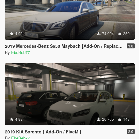
4.92
74 094
250
2019 Mercedes-Benz S650 Maybach [Add-On / Replace | FiveM]
1.0
By
EbeBeb77
4.88
26 705
148
2019 KIA Sorento [ Add-On / FiveM ]
2.0
By
EbeBeb77