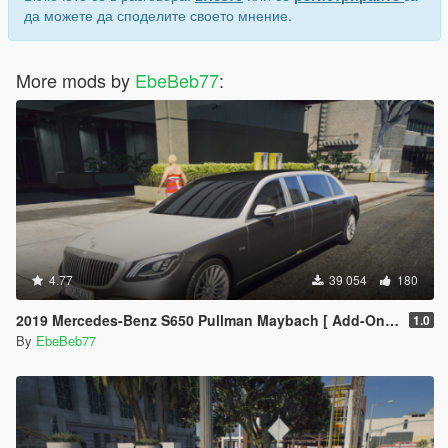
да можете да споделите своето мнение.
More mods by
EbeBeb77
:
4.77
39 054
180
2019 Mercedes-Benz S650 Pullman Maybach [ Add-On / Replace | FiveM ]
1.0
By
EbeBeb77