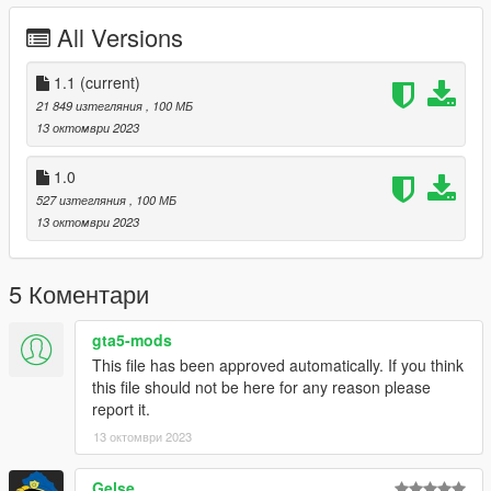
=== Interior Color ===
All Versions
PAINT2(Secondary Color) : Dashboard, Seat Color
PAINT4(Wheel Color) : Ambient Light Color
PAINT6(Dashboard Color) : Interior Color
1.1
(current)
21 849 изтегляния
, 100 МБ
=== Installation ===
13 октомври 2023
It is written in readme.txt
1.0
527 изтегляния
, 100 МБ
13 октомври 2023
5 Коментари
gta5-mods
This file has been approved automatically. If you think
this file should not be here for any reason please
report it.
13 октомври 2023
Gelse