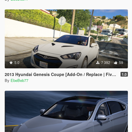
5.0
7 392
59
2013 Hyundai Genesis Coupe [Add-On / Replace | FiveM]
1.0
By
EbeBeb77