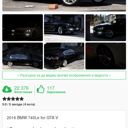
Разгърни за да видиш всички изображения и видеота
22 376
117
Изтегления
Харесвания
5.0 / 5 звезди (4 вота)
2016 BMW 740Le for GTA V