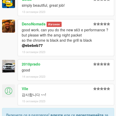
simply beautiful, great job!
13 октомври 2023
DenoNomads
Изгонен
good work. can you do the new s63 e performance ?
but please with the amg night packet
so the chrome is black and the grill is black
@ebebeb77
13 октомври 2023
2010prado
good
14 октомври 2023
Vile
감사합니다 ~~!
15 октомври 2023
Включете се в разговора!
влезте
или се
регистрирайте
за