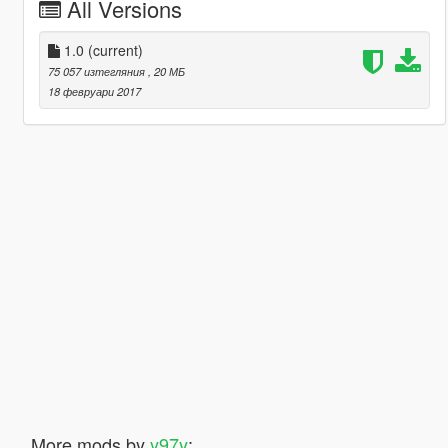
All Versions
1.0
(current)
75 057 изтегляния
, 20 МБ
18 февруари 2017
More mods by
y97y
: