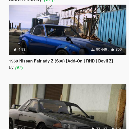
4.93
90 449
806
1969 Nissan Fairlady Z (S30) [Add-On | RHD | Devil Z]
By
y97y
4.98
77 137
526