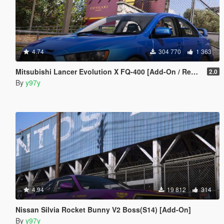
4.74
304 770
1 363
Mitsubishi Lancer Evolution X FQ-400 [Add-On / Replace | LODs | Template]
2.0
By
y97y
4.94
19 812
314
Nissan Silvia Rocket Bunny V2 Boss(S14) [Add-On]
By
y97y