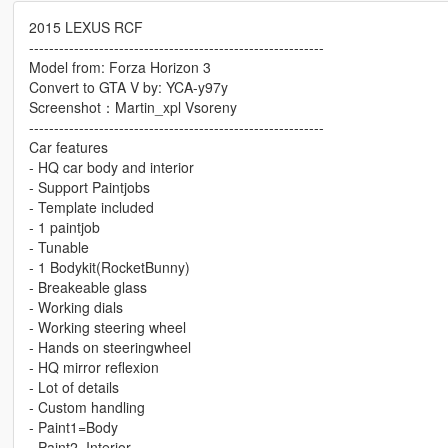
2015 LEXUS RCF
-----------------------------------------------------------
Model from: Forza Horizon 3
Convert to GTA V by: YCA-y97y
Screenshot：Martin_xpl Vsoreny
-----------------------------------------------------------
Car features
- HQ car body and interior
- Support Paintjobs
- Template included
- 1 paintjob
- Tunable
- 1 Bodykit(RocketBunny)
- Breakeable glass
- Working dials
- Working steering wheel
- Hands on steeringwheel
- HQ mirror reflexion
- Lot of details
- Custom handling
- Paint1=Body
- Paint2=Interior