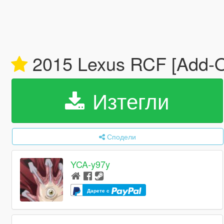
2015 Lexus RCF [Add-O
Изтегли
Сподели
YCA-y97y
Дарете с