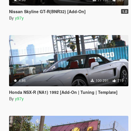
Nissan Skyline GT-R(BNR32) [Add-On]
1.0
By
y97y
4.86
100 291
719
Honda NSX-R (NA1) 1992 [Add-On | Tuning | Template]
By
y97y