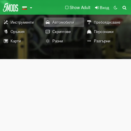
Show Adult
Вход
Инструменти
Автомобили
Пребоядисване
Оръжия
Скриптове
Персонажи
Карти
Разни
Разгърни