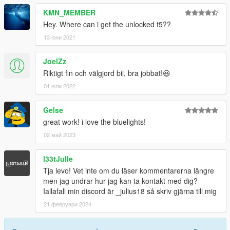
KMN_MEMBER
Hey. Where can i get the unlocked t5??
13 юни 2021
JoelZz
Riktigt fin och välgjord bil, bra jobbat!😃
01 юли 2022
Gelse
great work! i love the bluelights!
02 май 2023
l33tJulle
Tja levo! Vet inte om du läser kommentarerna längre
men jag undrar hur jag kan ta kontakt med dig?
Iallafall min discord är _julius18 så skriv gjärna till mig
21 февруари 2024