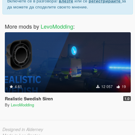
Включете се в разговора!
влезте
или се
регистрирайте
за
да можете да споделите своето мнение.
More mods by
LevoModding
:
4.61
12 057
19
Realistic Swedish Siren
1.0
By
LevoModding
Designed in Alderney