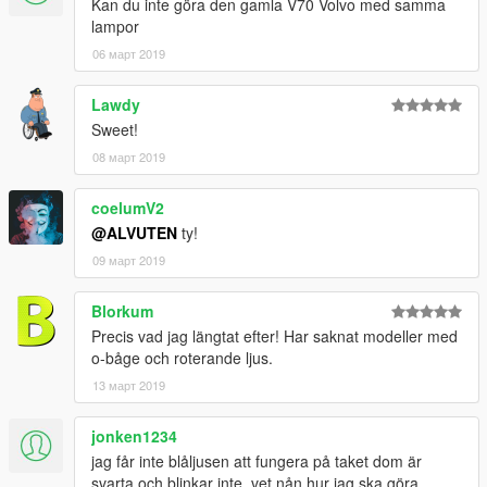
Kan du inte göra den gamla V70 Volvo med samma
Allowed for clan use: YES!
lampor
06 март 2019
Hope you have fun!
Lawdy
Sweet!
08 март 2019
coelumV2
@ALVUTEN
ty!
09 март 2019
Blorkum
Precis vad jag längtat efter! Har saknat modeller med
o-båge och roterande ljus.
13 март 2019
jonken1234
jag får inte blåljusen att fungera på taket dom är
svarta och blinkar inte. vet nån hur jag ska göra