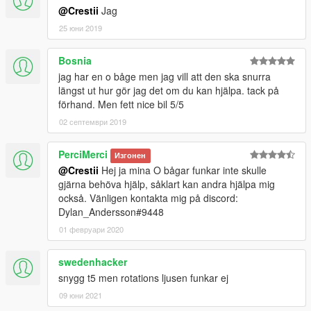
@Crestii
Jag
25 юни 2019
Bosnia
jag har en o båge men jag vill att den ska snurra
längst ut hur gör jag det om du kan hjälpa. tack på
förhand. Men fett nice bil 5/5
02 септември 2019
PerciMerci
Изгонен
@Crestii
Hej ja mina O bågar funkar inte skulle
gjärna behöva hjälp, såklart kan andra hjälpa mig
också. Vänligen kontakta mig på discord:
Dylan_Andersson#9448
01 февруари 2020
swedenhacker
snygg t5 men rotations ljusen funkar ej
09 юни 2021