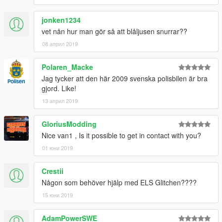
jonken1234
vet nån hur man gör så att blåljusen snurrar??
08 април 2019
Polaren_Macke
Jag tycker att den här 2009 svenska polisbilen är bra
gjord. Like!
13 април 2019
GloriusModding
Nice van1 , Is it possible to get in contact with you?
01 юни 2019
Crestii
Någon som behöver hjälp med ELS Glitchen????
15 юни 2019
AdamPowerSWE