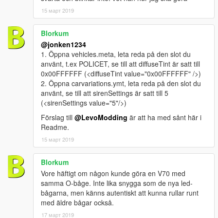
15 март 2019
Blorkum
@jonken1234
1. Öppna vehicles.meta, leta reda på den slot du
använt, t.ex POLICET, se till att diffuseTint är satt till
0x00FFFFFF (<diffuseTint value="0x00FFFFFF" />)
2. Öppna carvariations.ymt, leta reda på den slot du
använt, se till att sirenSettings är satt till 5
(<sirenSettings value="5"/>)
Förslag till
@LevoModding
är att ha med sånt här i
Readme.
15 март 2019
Blorkum
Vore häftigt om någon kunde göra en V70 med
samma O-båge. Inte lika snygga som de nya led-
bågarna, men känns autentiskt att kunna rullar runt
med äldre bågar också.
17 март 2019