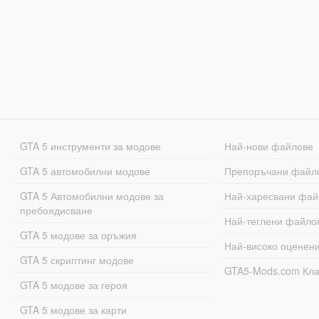
GTA 5 инструменти за модове
Най-нови файлове
GTA 5 автомобилни модове
Препоръчани файл
GTA 5 Автомобилни модове за
Най-харесвани фай
пребоядисване
Най-теглени файло
GTA 5 модове за оръжия
Най-високо оценен
GTA 5 скриптинг модове
GTA5-Mods.com Кл
GTA 5 модове за героя
GTA 5 модове за карти