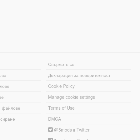
Свържете се
ове
Декларация за поверителност
лове
Cookie Policy
ве
Manage cookie settings
и файлове
Terms of Use
асиране
DMCA
@5mods в Twitter