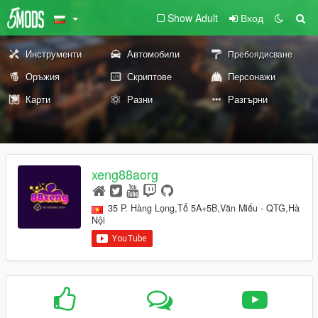
Show Adult
Вход
Инструменти
Автомобили
Пребоядисване
Оръжия
Скриптове
Персонажи
Карти
Разни
Разгърни
xeng88aorg
35 P. Hàng Lọng,Tổ 5A+5B,Văn Miếu - QTG,Hà
Nội