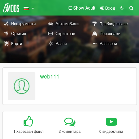
Show Adult
Вход
Инструменти
Автомобили
Пребоядисване
Оръжия
Скриптове
Персонажи
Карти
Разни
Разгърни
web111
1 харесван файл
2 коментара
0 видеоклипа