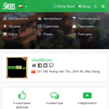
Show Adult
Вход
Инструменти
Автомобили
Пребоядисване
Оръжия
Скриптове
Персонажи
Карти
Разни
Разгърни
vivu88com
331-295 Hoang Van Thu, Dinh Ke, Bac Giang
0 харесвани
0 коментара
0 видеоклипа
файлове