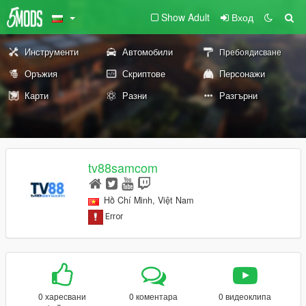
Show Adult
Вход
Инструменти
Автомобили
Пребоядисване
Оръжия
Скриптове
Персонажи
Карти
Разни
Разгърни
tv88samcom
Hồ Chí Minh, Việt Nam
0 харесвани
0 коментара
0 видеоклипа