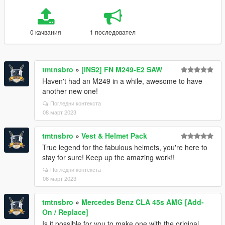
0 качвания
1 последовател
tmtnsbro
»
[INS2] FN M249-E2 SAW
Haven't had an M249 in a while, awesome to have
another new one!
Погледни контекста
08 март 2023
tmtnsbro
»
Vest & Helmet Pack
True legend for the fabulous helmets, you're here to
stay for sure! Keep up the amazing work!!
Погледни контекста
06 март 2023
tmtnsbro
»
Mercedes Benz CLA 45s AMG [Add-
On / Replace]
Is it possible for you to make one with the original