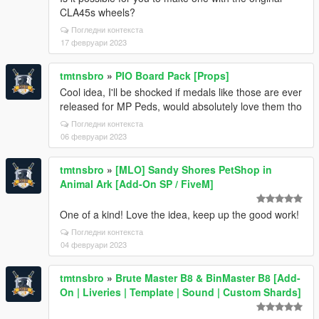
CLA45s wheels?
Погледни контекста
17 февруари 2023
tmtnsbro
»
PIO Board Pack [Props]
Cool idea, I'll be shocked if medals like those are ever
released for MP Peds, would absolutely love them tho
Погледни контекста
06 февруари 2023
tmtnsbro
»
[MLO] Sandy Shores PetShop in
Animal Ark [Add-On SP / FiveM]
One of a kind! Love the idea, keep up the good work!
Погледни контекста
04 февруари 2023
tmtnsbro
»
Brute Master B8 & BinMaster B8 [Add-
On | Liveries | Template | Sound | Custom Shards]