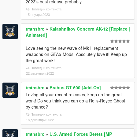
2023's best release probably
Погледни контекста
15 януари 2023
tmtnsbro
»
Kalashnikov Concern AK-12 [Replace |
Animated]
Love seeing the new wave of Mk II replacement
weapons on GTA5-Mods! Absolutely love it! Keep up
the great work!
Погледни контекста
22 декември 2022
tmtnsbro
»
Brabus GT 600 [Add-On]
Loving all your recent releases, keep up the great
work! Do you think you can do a Rolls-Royce Ghost
by chance?
Погледни контекста
18 декември 2022
tmtnsbro
»
U.S. Armed Forces Berets [MP