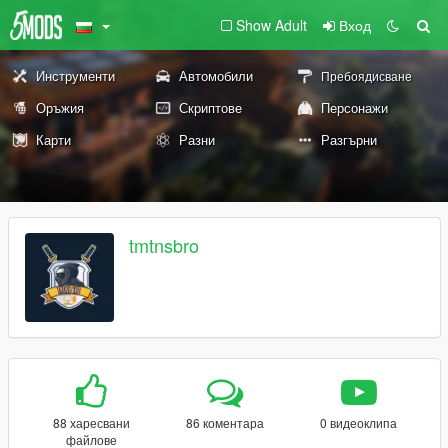
Show Adult
Вход
Инструменти
Автомобили
Пребоядисване
Оръжия
Скриптове
Персонажи
Карти
Разни
Разгърни
tmtnsbro
88 харесвани
86 коментара
0 видеоклипа
файлове