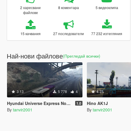
2 харесвани
8 коментара
5 видеоклипа
файлове
15 качвания
27 последователи
77 232 изтегляния
Най-нови файлове
(Прегледай всички)
3.13
5 778
4
4.75
Hyundai Universe Express Noble Spoiler [Add-On / Replace | Wipers]
Hino AK1J
1.0
By
tanvir2001
By
tanvir2001