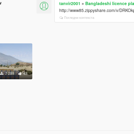
w
tanvir2001
»
Bangladeshi licence pl
http://www85.zippyshare.com/v/DRKOkp
Погледни контекста
7 289
48