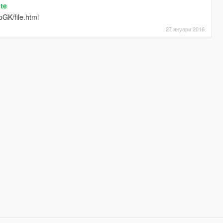
ate
GK/file.html
27 януари 2016