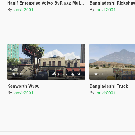
Hanif Enterprise Volvo B9R 6x2 Multi-Axle
Bangladeshi Ricksha
By
tanvir2001
By
tanvir2001
3.89
4 675
74
5.0
Kenworth W900
Bangladeshi Truck
By
tanvir2001
By
tanvir2001