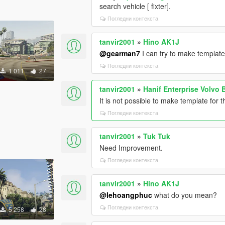
search vehicle [ fixter].
Погледни контекста
tanvir2001
»
Hino AK1J
@gearman7
I can try to make template
Погледни контекста
1 011
27
tanvir2001
»
Hanif Enterprise Volvo 
It is not possible to make template for 
Погледни контекста
tanvir2001
»
Tuk Tuk
Need Improvement.
Погледни контекста
tanvir2001
»
Hino AK1J
@lehoangphuc
what do you mean?
Погледни контекста
5 258
28