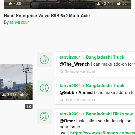
4.88
43 771
56
Hanif Enterprise Volvo B9R 6x2 Multi-Axle
By
tanvir2001
tanvir2001
»
Bangladeshi Truck
@The_Wrench
I can make add-on for t
Погледни контекста
tanvir2001
»
Bangladeshi Truck
@Sabbir Ahmed
I can make add-on for
3 913
6
Погледни контекста
1.0
tanvir2001
»
Bangladeshi Rickshaw
@Omor
Installation see in description.
anar jonno
use [
https://www.gta5-mods.com/scr