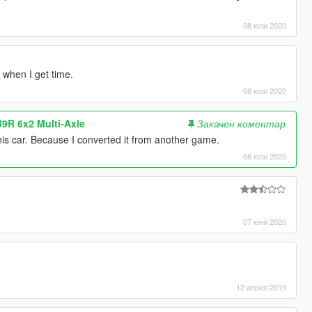
08 юли 2020
 when I get time.
08 юли 2020
B9R 6x2 Multi-Axle
Закачен коментар
this car. Because I converted it from another game.
08 юли 2020
07 юни 2020
12 април 2019