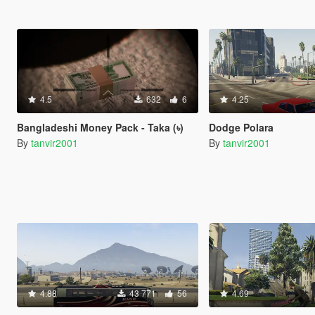
4.5
632
6
4.25
Bangladeshi Money Pack - Taka (৳)
Dodge Polara
By
tanvir2001
By
tanvir2001
4.88
43 771
56
4.69