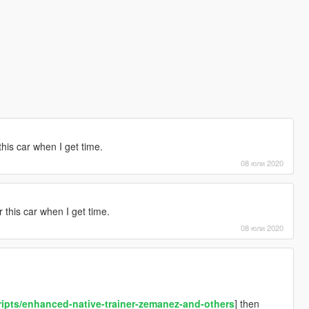
his car when I get time.
08 юли 2020
 this car when I get time.
08 юли 2020
ipts/enhanced-native-trainer-zemanez-and-others
] then