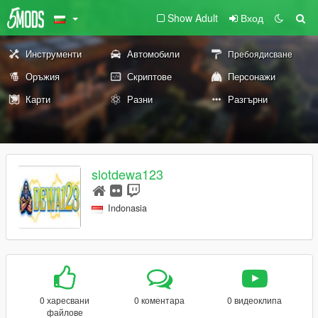
Show Adult
Вход
Инструменти
Автомобили
Пребоядисване
Оръжия
Скриптове
Персонажи
Карти
Разни
Разгърни
slotdewa123
Indonasia
0 харесвани
0 коментара
0 видеоклипа
файлове