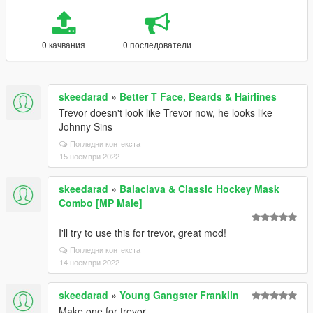
0 качвания
0 последователи
skeedarad
»
Better T Face, Beards & Hairlines
Trevor doesn't look like Trevor now, he looks like
Johnny Sins
Погледни контекста
15 ноември 2022
skeedarad
»
Balaclava & Classic Hockey Mask
Combo [MP Male]
I'll try to use this for trevor, great mod!
Погледни контекста
14 ноември 2022
skeedarad
»
Young Gangster Franklin
Make one for trevor