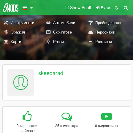
Show Adult
Вход
Инструменти
Автомобили
Пребоядисване
Оръжия
Скриптове
Персонажи
Карти
Разни
Разгърни
skeedarad
0 харесвани
25 коментара
0 видеоклипа
файлове