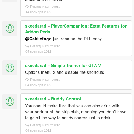
Погледни контекста
14 ноември 2022
skeedarad
»
PlayerCompanion: Extra Features for
Addon Peds
@Csirkefogo
just rename the DLL easy
Погледни контекста
05 ноември 2022
skeedarad
»
Simple Trainer for GTA V
Options menu 2 and disable the shortcuts
Погледни контекста
04 ноември 2022
skeedarad
»
Buddy Control
You should make it so that you can also drink with
your partner at the strip club, meaning you don't have
to go all the way to sandy shores just to drink
Погледни контекста
04 ноември 2022