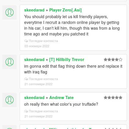
skeedarad
»
Player Zero[.Asi]
You should probably let us kill friendly players,
everytime I recruit a random online player by getting
in his car, I can't kill him, though this was from a long
time ago and maybe you patched it
Погледни контекста
03 ноември 2022
skeedarad
»
[T] Hillbilly Trevor
im gonna edit that flag thing down there and replace it
with iraq flag
Погледни контекста
21 септември 2022
skeedarad
»
Andrew Tate
oh really then what color's your truffade?
Погледни контекста
21 септември 2022