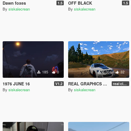
Dawn foxes
OFF BLACK
1.5
1.5
By
siskalecrean
By
siskalecrean
185
0
6 001
32
1976 JUNE 16
REAL GRAPHICS 2018
V1.2
real classic
By
siskalecrean
By
siskalecrean