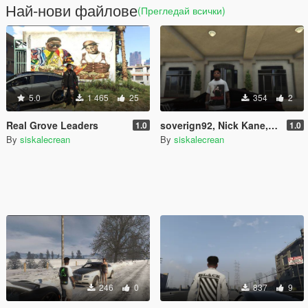
Най-нови файлове
(Прегледай всички)
5.0
1 465
25
354
2
Real Grove Leaders
soverign92, Nick Kane, Blueface & Nhlamu T-Shirts for Franklin
1.0
1.0
By
siskalecrean
By
siskalecrean
246
0
837
9