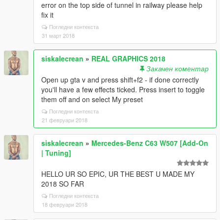
error on the top side of tunnel in railway please help
fix it
Погледни контекста
31 март 2018
siskalecrean
»
REAL GRAPHICS 2018
Закачен коментар
Open up gta v and press shift+f2 - if done correctly
you'll have a few effects ticked. Press insert to toggle
them off and on select My preset
Погледни контекста
21 февруари 2018
siskalecrean
»
Mercedes-Benz C63 W507 [Add-On
| Tuning]
HELLO UR SO EPIC, UR THE BEST U MADE MY
2018 SO FAR
Погледни контекста
18 февруари 2018