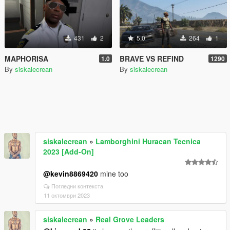
431
2
5.0
264
1
MAPHORISA
BRAVE VS REFIND
1.0
1290
By
siskalecrean
By
siskalecrean
siskalecrean
»
Lamborghini Huracan Tecnica
2023 [Add-On]
@kevin8869420
mine too
Погледни контекста
11 октомври 2023
siskalecrean
»
Real Grove Leaders