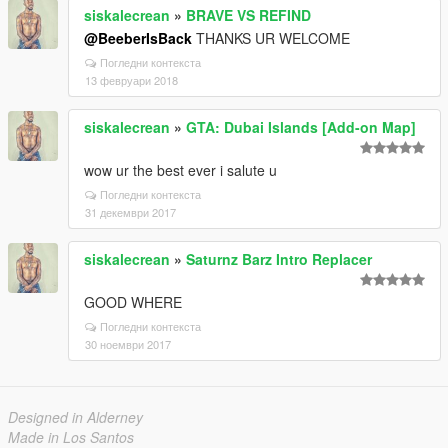
siskalecrean
»
BRAVE VS REFIND
@BeeberIsBack
THANKS UR WELCOME
Погледни контекста
13 февруари 2018
siskalecrean
»
GTA: Dubai Islands [Add-on Map]
wow ur the best ever i salute u
Погледни контекста
31 декември 2017
siskalecrean
»
Saturnz Barz Intro Replacer
GOOD WHERE
Погледни контекста
30 ноември 2017
Designed in Alderney
Made in Los Santos