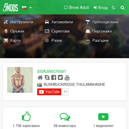
Show Adult
Вход
Инструменти
Автомобили
Пребоядисване
Оръжия
Скриптове
Персонажи
Карти
Разни
Разгърни
siskalecrean
BUSHBUCKRIDGE,THULAMAHASHE
1 706 харесвани
38 коментара
1 видеоклип