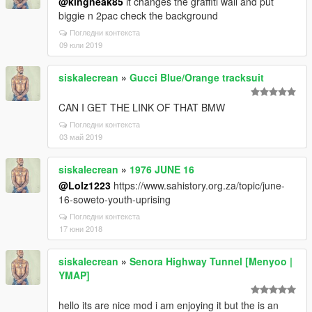
@kingneak85
it changes the graffiti wall and put
biggie n 2pac check the background
Погледни контекста
09 юли 2019
siskalecrean
»
Gucci Blue/Orange tracksuit
CAN I GET THE LINK OF THAT BMW
Погледни контекста
03 май 2019
siskalecrean
»
1976 JUNE 16
@Lolz1223
https://www.sahistory.org.za/topic/june-
16-soweto-youth-uprising
Погледни контекста
17 юни 2018
siskalecrean
»
Senora Highway Tunnel [Menyoo |
YMAP]
hello its are nice mod i am enjoying it but the is an