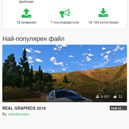
файлове
18 качвания
7 последователи
18 194 изтегляния
Най-популярен файл
6 001
32
REAL GRAPHICS 2018
real classic
By
siskalecrean