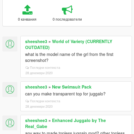
0 качвания
0 последователи
sheeshee3
»
World of Variety (CURRENTLY
OUTDATED)
what is the model name of the grl from the first
screenshot?
Погледни контекста
28 декември 2020
sheeshee3
»
New Swimsuit Pack
can you make transparent top for juggalo?
Погледни контекста
28 декември 2020
sheeshee3
»
Enhanced Juggalo by The
Real_Gabe
any way to made topless juggalo mod? other topless