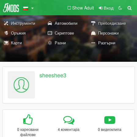
Show Adult
Вход
Инструменти
Автомобили
Пребоядисване
Оръжия
Скриптове
Персонажи
Карти
Разни
Разгърни
sheeshee3
0 харесвани
4 коментара
0 видеоклипа
файлове