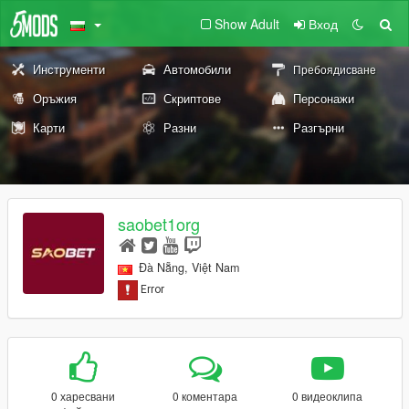
Show Adult
Вход
Инструменти
Автомобили
Пребоядисване
Оръжия
Скриптове
Персонажи
Карти
Разни
Разгърни
saobet1org
Đà Nẵng, Việt Nam
0 харесвани
0 коментара
0 видеоклипа