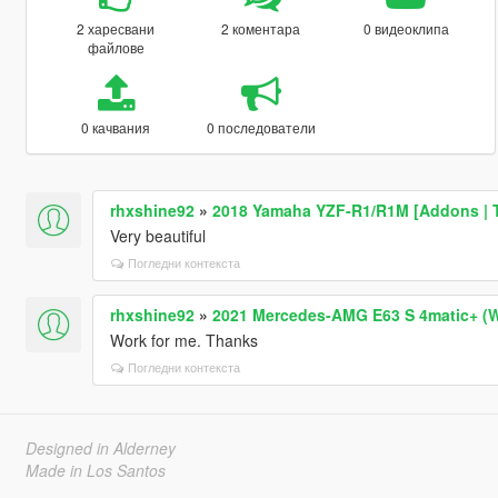
2 харесвани
2 коментара
0 видеоклипа
файлове
0 качвания
0 последователи
rhxshine92
»
2018 Yamaha YZF-R1/R1M [Addons | 
Very beautiful
Погледни контекста
rhxshine92
»
2021 Mercedes-AMG E63 S 4matic+ (W2
Work for me. Thanks
Погледни контекста
Designed in Alderney
Made in Los Santos