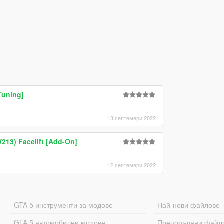
Tuning]
13 септември 2022
13) Facelift [Add-On]
12 септември 2022
GTA 5 инструменти за модове
Най-нови файлове
GTA 5 автомобилни модове
Препоръчани файл