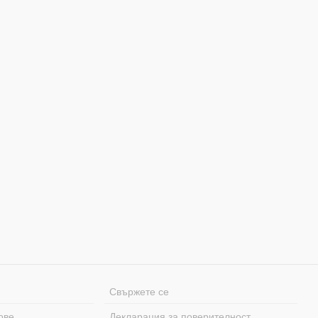
Свържете се
ове
Декларация за поверителност