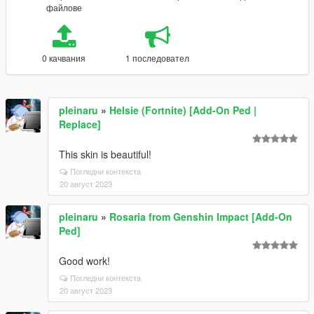
файлове
0 качвания
1 последовател
pleinaru
»
Helsie (Fortnite) [Add-On Ped |
Replace]
This skin is beautiful!
Погледни контекста
20 август 2023
pleinaru
»
Rosaria from Genshin Impact [Add-On
Ped]
Good work!
Погледни контекста
20 август 2023