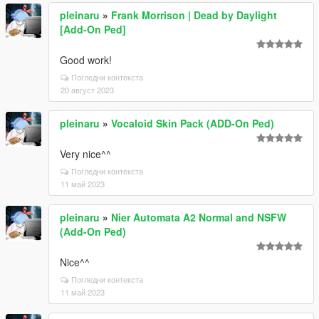
pleinaru
»
Frank Morrison | Dead by Daylight
[Add-On Ped]
Good work!
Погледни контекста
20 август 2023
pleinaru
»
Vocaloid Skin Pack (ADD-On Ped)
Very nice^^
Погледни контекста
11 май 2023
pleinaru
»
Nier Automata A2 Normal and NSFW
(Add-On Ped)
Nice^^
Погледни контекста
11 май 2023