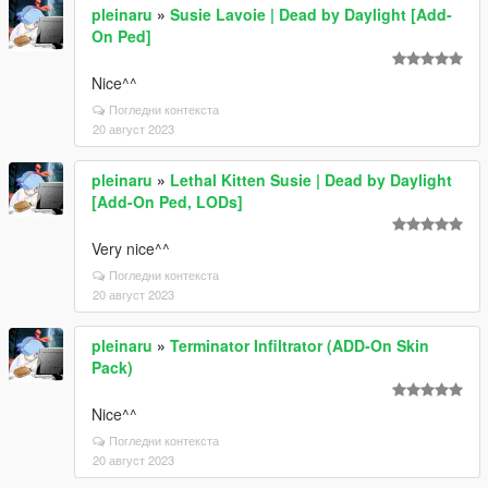
pleinaru
»
Susie Lavoie | Dead by Daylight [Add-
On Ped]
Nice^^
Погледни контекста
20 август 2023
pleinaru
»
Lethal Kitten Susie | Dead by Daylight
[Add-On Ped, LODs]
Very nice^^
Погледни контекста
20 август 2023
pleinaru
»
Terminator Infiltrator (ADD-On Skin
Pack)
Nice^^
Погледни контекста
20 август 2023