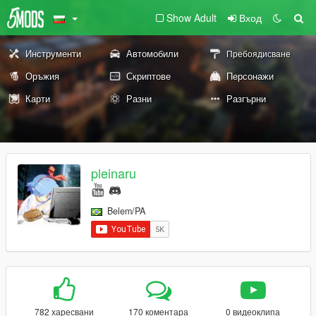
Show Adult
Вход
Инструменти
Автомобили
Пребоядисване
Оръжия
Скриптове
Персонажи
Карти
Разни
Разгърни
pleinaru
Belem/PA
782 харесвани
170 коментара
0 видеоклипа