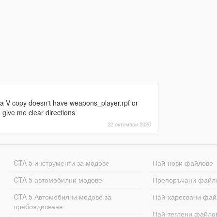
ta V copy doesn't have weapons_player.rpf or
e give me clear directions
22 октомври 2020
GTA 5 инструменти за модове
Най-нови файлове
GTA 5 автомобилни модове
Препоръчани файл
GTA 5 Автомобилни модове за
Най-харесвани фай
пребоядисване
Най-теглени файло