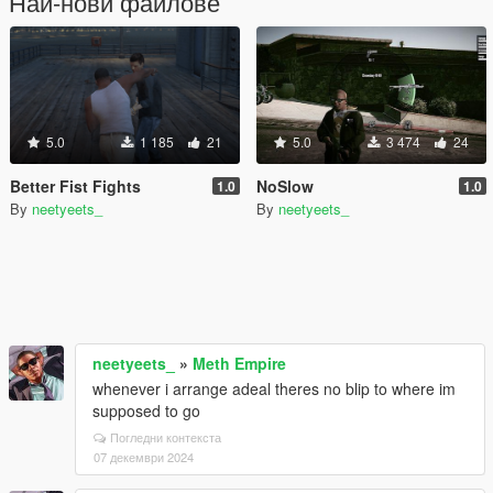
Най-нови файлове
5.0
1 185
21
5.0
3 474
24
Better Fist Fights
NoSlow
1.0
1.0
By
neetyeets_
By
neetyeets_
neetyeets_
»
Meth Empire
whenever i arrange adeal theres no blip to where im
supposed to go
Погледни контекста
07 декември 2024