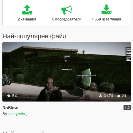
2 качвания
0 последователи
4 659 изтегляния
Най-популярен файл
5.0
3 474
24
NoSlow
1.0
By
neetyeets_