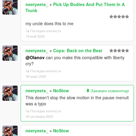
neetyeets_
»
Pick Up Bodies And Put Them In A
Trunk
my uncle does this to me
Погледни контекста
19 май 2024
neetyeets_
»
Cops: Back on the Beat
@Olanov
can you make this compatible with liberty
cry?
Погледни контекста
08 март 2024
neetyeets_
»
NoSlow
Закачен коментар
This doesn't stop the slow motion in the pause menuit
was a typo
Погледни контекста
03 октомври 2023
neetyeets_
»
NoSlow