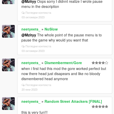
@Mzityy
Oops sorry I didnnt realize I wrote pause
menu in the description
Погледни контекста
03 октомври 2023
neetyeets_
»
NoSlow
@Mzityy
The whole point of the pause menu is to
pause the game why would you want that
Погледни контекста
03 октомври 2023
neetyeets_
»
Dismemberment/Gore
when i first had this mod the gore worked perfect but
now there head just disapears and like no bloody
dismembered head anymore
Погледни контекста
20 юни 2023
neetyeets_
»
Random Street Attackers [FINAL]
this is very fun!!!