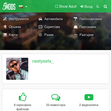
Show Adult
Вход
Инструменти
Автомобили
Пребоядисване
Оръжия
Скриптове
Персонажи
Карти
Разни
Разгърни
neetyeets_
9 харесвани
33 коментара
2 видеоклипа
файлове