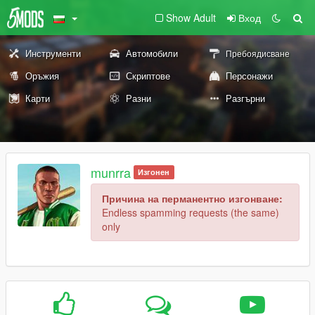
Show Adult
Вход
Инструменти
Автомобили
Пребоядисване
Оръжия
Скриптове
Персонажи
Карти
Разни
Разгърни
munrra
Изгонен
Причина на перманентно изгонване:
Endless spamming requests (the same)
only