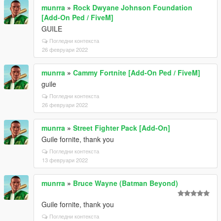
munrra
»
Rock Dwyane Johnson Foundation
[Add-On Ped / FiveM]
GUILE
Погледни контекста
26 февруари 2022
munrra
»
Cammy Fortnite [Add-On Ped / FiveM]
guile
Погледни контекста
26 февруари 2022
munrra
»
Street Fighter Pack [Add-On]
Guile fornite, thank you
Погледни контекста
13 февруари 2022
munrra
»
Bruce Wayne (Batman Beyond)
Guile fornite, thank you
Погледни контекста