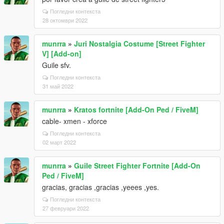
Погледни контекста
28 октомври 2022
munrra
»
Juri Nostalgia Costume [Street Fighter
V] [Add-on]
Guile sfv.
Погледни контекста
31 май 2022
munrra
»
Kratos fortnite [Add-On Ped / FiveM]
cable- xmen - xforce
Погледни контекста
02 март 2022
munrra
»
Guile Street Fighter Fortnite [Add-On
Ped / FiveM]
gracias, gracias ,gracias ,yeees ,yes.
Погледни контекста
27 февруари 2022