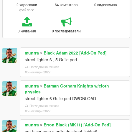
2 харесвани
64 коментара
0 видеоклипа
файлове
0 качвания
0 последователи
munrra
»
Black Adam 2022 [Add-On Ped]
street fighter 6 , 5 Guile ped
Погледни контекста
05 ноември 2022
munrra
»
Batman Gotham Knights w/cloth
physics
street fighter 6 Guile ped DWONLOAD
Погледни контекста
05 ноември 2022
munrra
»
Erron Black (MK11) [Add-On Ped]
por favor crea a guile de street fighter5