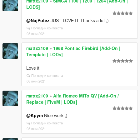
mattx2109
»
SIMCA 1100 | 1200 | 1204 [Add-On |
LODS]
@NajPotez
JUST LOVE IT Thanks a lot ;)
Погледни контекста
08 юни 2021
mattx2109
»
1968 Pontiac Firebird [Add-On |
Template | LODs]
Love it
Погледни контекста
08 юни 2021
mattx2109
»
Alfa Romeo MiTo QV [Add-On /
Replace | FiveM | LODs]
@Kpym
Nice work ;)
Погледни контекста
08 юни 2021