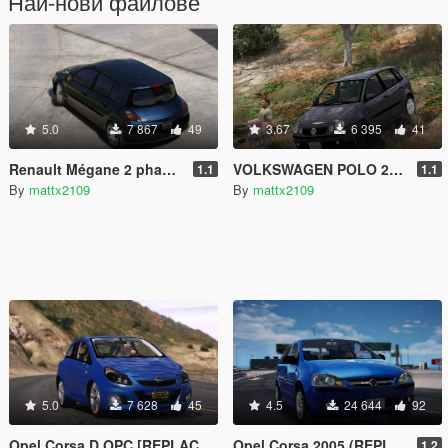
Най-нови файлове
5.0
7 867
49
3.67
6 395
41
Renault Mégane 2 phase 1 [Add-On]
VOLKSWAGEN POLO 2005 (ADD-ON-TUNING/REPLACE)
1.1
1.1
By
mattx2109
By
mattx2109
5.0
7 628
45
4.5
24 644
92
Opel Corsa D OPC [REPLACE/ADD-ON-TUNING] 1.1
Opel Corsa 2005 (REPLACE/ADD-ON)
1.2