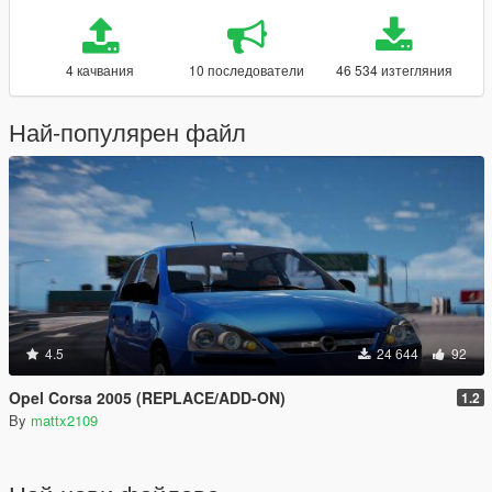
4 качвания
10 последователи
46 534 изтегляния
Най-популярен файл
4.5
24 644
92
Opel Corsa 2005 (REPLACE/ADD-ON)
1.2
By
mattx2109