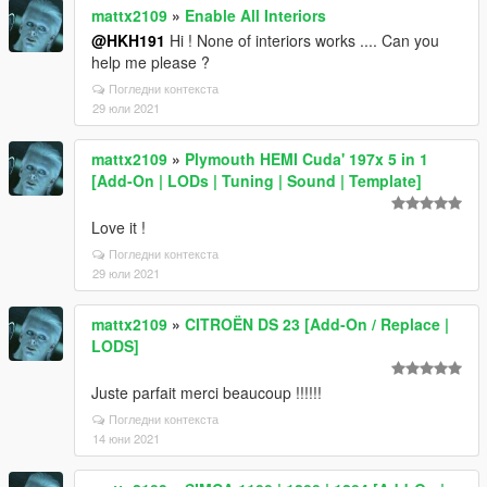
mattx2109
»
Enable All Interiors
@HKH191
Hi ! None of interiors works .... Can you
help me please ?
Погледни контекста
29 юли 2021
mattx2109
»
Plymouth HEMI Cuda' 197x 5 in 1
[Add-On | LODs | Tuning | Sound | Template]
Love it !
Погледни контекста
29 юли 2021
mattx2109
»
CITROËN DS 23 [Add-On / Replace |
LODS]
Juste parfait merci beaucoup !!!!!!
Погледни контекста
14 юни 2021