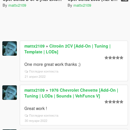
By
mattx2109
By
mattx2109
mattx2109
»
Citroën 2CV [Add-On | Tuning |
Template | LODs]
One more great work thanks ;)
Погледни контекста
21 април 2022
mattx2109
»
1976 Chevrolet Chevette [Add-On |
Tuning | LODs | Sounds | VehFuncs V]
Great work !
Погледни контекста
30 януари 2022