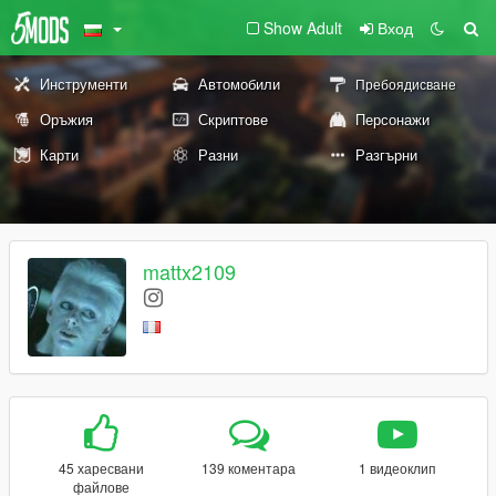
Show Adult
Вход
Инструменти
Автомобили
Пребоядисване
Оръжия
Скриптове
Персонажи
Карти
Разни
Разгърни
mattx2109
45 харесвани
139 коментара
1 видеоклип
файлове