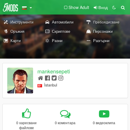
Show Adult
Вход
Инструменти
Автомобили
Пребоядисване
Оръжия
Скриптове
Персонажи
Карти
Разни
Разгърни
mankensepeti
İstanbul
0 харесвани
0 коментара
0 видеоклипа
файлове