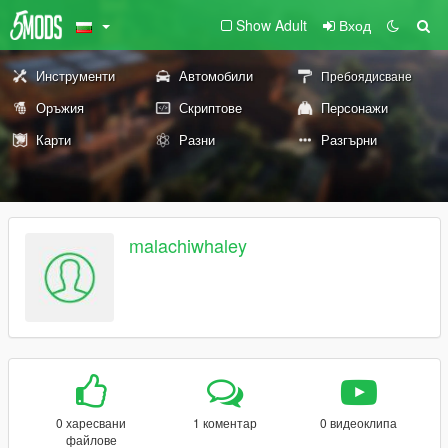
Show Adult
Вход
Инструменти
Автомобили
Пребоядисване
Оръжия
Скриптове
Персонажи
Карти
Разни
Разгърни
malachiwhaley
0 харесвани
1 коментар
0 видеоклипа
файлове