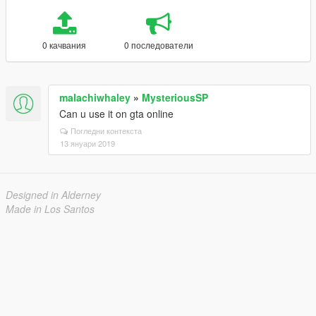
0 качвания
0 последователи
malachiwhaley
»
MysteriousSP
Can u use it on gta online
Погледни контекста
13 януари 2019
Designed in Alderney
Made in Los Santos