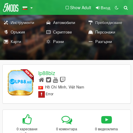
Show Adult
Вход
Инструменти
Автомобили
Пребоядисване
Оръжия
Скриптове
Персонажи
Карти
Разни
Разгърни
lp88biz
Hồ Chí Minh, Việt Nam
0 харесвани
0 коментара
0 видеоклипа