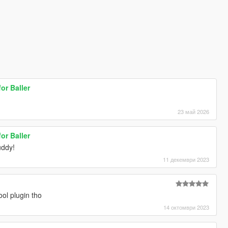
or Baller
23 май 2026
or Baller
ddy!
11 декември 2023
ol plugin tho
14 октомври 2023