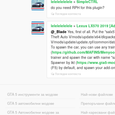
lelelelelelele
»
SimpleCTRL
do you need RPH for this plugin?
Погледни контекста
lelelelelelele
»
Lexus LX570 2019 [Ad
@_Blade
Yes, first of all. Put the "sal
Theft Auto V/mods/update/x64/dlcpacks.
V/mods/update/update.rpf/common/data/d
To spawn the car, you can use any tra
(
https://github.com/MAFINS/Menyoo
trainer and spawn the car with name "s
Spawner by ikt (
https://www.gta5-mod
(F5) by default, and spawn your add-on 
Погледни контекста
GTA 5 инструменти за модове
Най-нови файлове
GTA 5 автомобилни модове
Препоръчани файл
GTA 5 Автомобилни модове за
Най-харесвани фай