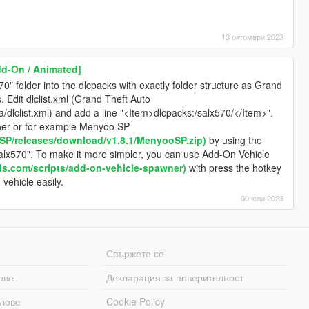
13 октомври 2023
d-On / Animated]
x570" folder into the dlcpacks with exactly folder structure as Grand
 Edit dlclist.xml (Grand Theft Auto
lclist.xml) and add a line "<Item>dlcpacks:/salx570/</Item>".
iner or for example Menyoo SP
SP/releases/download/v1.8.1/MenyooSP.zip)
by using the
alx570". To make it more simpler, you can use Add-On Vehicle
s.com/scripts/add-on-vehicle-spawner)
with press the hotkey
vehicle easily.
09 юли 2023
Свържете се
ове
Декларация за поверителност
лове
Cookie Policy