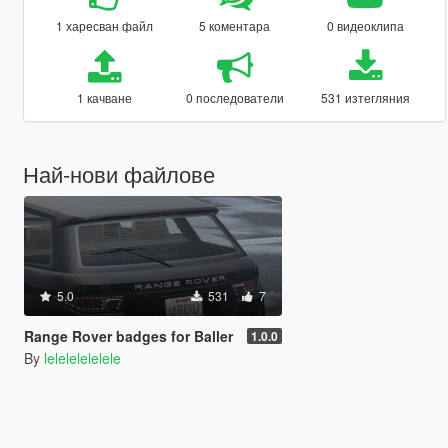
1 харесван файл
5 коментара
0 видеоклипа
1 качване
0 последователи
531 изтегляния
Най-нови файлове
5.0
531
7
Range Rover badges for Baller
1.0.0
By
lelelelelelele