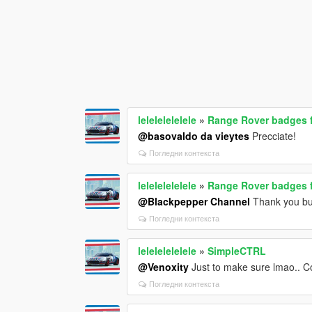
lelelelelelele
»
Range Rover badges f
@basovaldo da vieytes
Precciate!
Погледни контекста
lelelelelelele
»
Range Rover badges f
@Blackpepper Channel
Thank you bu
Погледни контекста
lelelelelelele
»
SimpleCTRL
@Venoxity
Just to make sure lmao.. Co
Погледни контекста