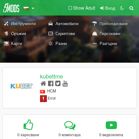
Show Adult
Вход
Инструменти
Автомобили
Пребоядисване
Оръжия
Скриптове
Персонажи
Карти
Разни
Разгърни
kubettme
HCM
0 харесвани
0 коментара
0 видеоклипа