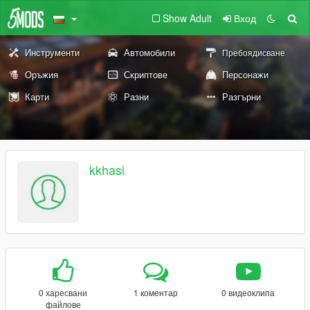
Show Adult
Вход
Инструменти
Автомобили
Пребоядисване
Оръжия
Скриптове
Персонажи
Карти
Разни
Разгърни
kkhasi
0 харесвани
1 коментар
0 видеоклипа
файлове