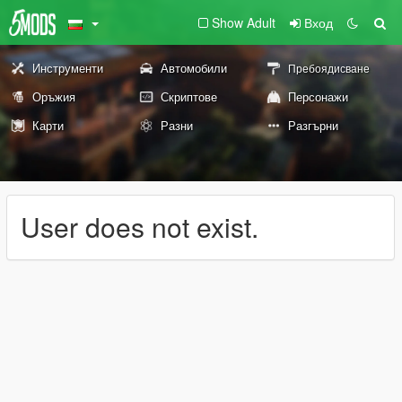
Show Adult
Вход
Инструменти
Автомобили
Пребоядисване
Оръжия
Скриптове
Персонажи
Карти
Разни
Разгърни
User does not exist.